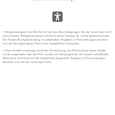
Mängelexemplare sind Bücher mit leichten Beschädigungen, die das Lesen aber nicht
1
einschränken. Mängelexemplare sind durch einen Stempel als solche gekennzeichnet.
Die frühere Buchpreisbindung ist aufgehoben. Angaben zu Preissenkungen beziehen
sich auf den gebundenen Preis eines mangelfreien Exemplars.
Diese Artikel unterliegen nicht der Preisbindung, die Preisbindung dieser Artikel
2
wurde aufgehoben oder der Preis wurde vom Verlag gesenkt. Die jeweils zutreffende
Alternative wird Ihnen auf der Artikelseite dargestellt. Angaben zu Preissenkungen
beziehen sich auf den vorherigen Preis.
Durch Öffnen der Leseprobe willigen Sie ein, dass Daten an den Anbieter der
3
Leseprobe übermittelt werden.
Der gebundene Preis dieses Artikels wird nach Ablauf des auf der Artikelseite
4
dargestellten Datums vom Verlag angehoben.
Der Preisvergleich bezieht sich auf die unverbindliche Preisempfehlung (UVP) des
5
Herstellers.
Der gebundene Preis dieses Artikels wurde vom Verlag gesenkt. Angaben zu
6
Preissenkungen beziehen sich auf den vorherigen Preis.
Die Preisbindung dieses Artikels wurde aufgehoben. Angaben zu Preissenkungen
7