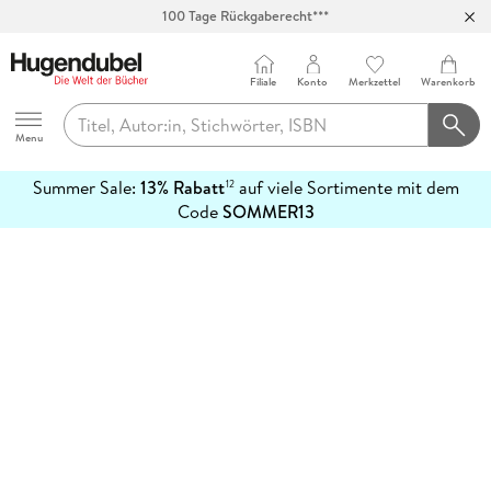
100 Tage Rückgaberecht***
Abholung in über 100 Filialen
Filiale
Konto
Merkzettel
Warenkorb
Hugendubel
Menu
Summer Sale:
13% Rabatt
auf viele Sortimente mit dem
12
mehr
Code
SOMMER13
erfahren