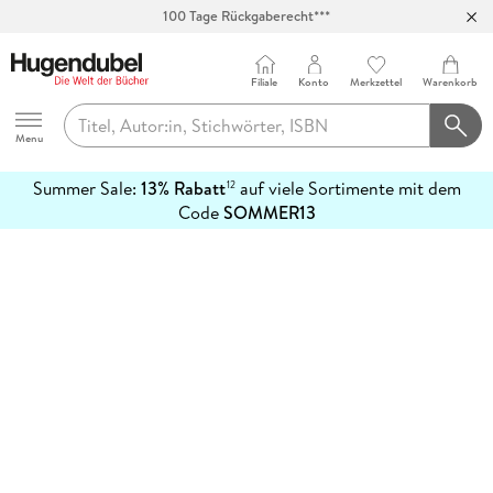
100 Tage Rückgaberecht***
Abholung in über 100 Filialen
Filiale
Konto
Merkzettel
Warenkorb
Hugendubel
Menu
Summer Sale:
13% Rabatt
auf viele Sortimente mit dem
12
mehr
Code
SOMMER13
erfahren