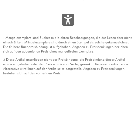
Mängelexemplare sind Bücher mit leichten Beschädigungen, die das Lesen aber nicht
1
einschränken. Mängelexemplare sind durch einen Stempel als solche gekennzeichnet.
Die frühere Buchpreisbindung ist aufgehoben. Angaben zu Preissenkungen beziehen
sich auf den gebundenen Preis eines mangelfreien Exemplars.
Diese Artikel unterliegen nicht der Preisbindung, die Preisbindung dieser Artikel
2
wurde aufgehoben oder der Preis wurde vom Verlag gesenkt. Die jeweils zutreffende
Alternative wird Ihnen auf der Artikelseite dargestellt. Angaben zu Preissenkungen
beziehen sich auf den vorherigen Preis.
Durch Öffnen der Leseprobe willigen Sie ein, dass Daten an den Anbieter der
3
Leseprobe übermittelt werden.
Der gebundene Preis dieses Artikels wird nach Ablauf des auf der Artikelseite
4
dargestellten Datums vom Verlag angehoben.
Der Preisvergleich bezieht sich auf die unverbindliche Preisempfehlung (UVP) des
5
Herstellers.
Der gebundene Preis dieses Artikels wurde vom Verlag gesenkt. Angaben zu
6
Preissenkungen beziehen sich auf den vorherigen Preis.
Die Preisbindung dieses Artikels wurde aufgehoben. Angaben zu Preissenkungen
7