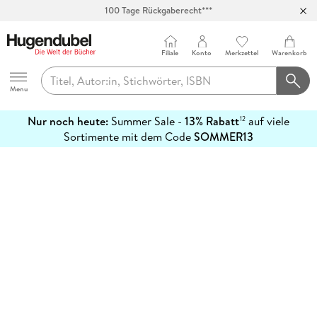
100 Tage Rückgaberecht***
Abholung in über 100 Filialen
Filiale
Konto
Merkzettel
Warenkorb
Hugendubel
Menu
Nur noch heute:
Summer Sale -
13% Rabatt
auf viele
12
mehr
Sortimente mit dem Code
SOMMER13
erfahren