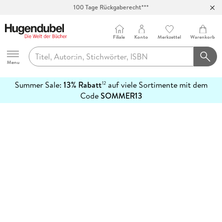
100 Tage Rückgaberecht***
Abholung in über 100 Filialen
Filiale
Konto
Merkzettel
Warenkorb
Hugendubel
Menu
Summer Sale:
13% Rabatt
auf viele Sortimente mit dem
12
mehr
Code
SOMMER13
erfahren