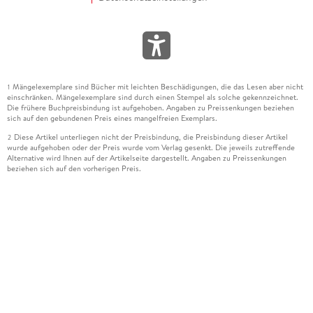
Mängelexemplare sind Bücher mit leichten Beschädigungen, die das Lesen aber nicht
1
einschränken. Mängelexemplare sind durch einen Stempel als solche gekennzeichnet.
Die frühere Buchpreisbindung ist aufgehoben. Angaben zu Preissenkungen beziehen
sich auf den gebundenen Preis eines mangelfreien Exemplars.
Diese Artikel unterliegen nicht der Preisbindung, die Preisbindung dieser Artikel
2
wurde aufgehoben oder der Preis wurde vom Verlag gesenkt. Die jeweils zutreffende
Alternative wird Ihnen auf der Artikelseite dargestellt. Angaben zu Preissenkungen
beziehen sich auf den vorherigen Preis.
Durch Öffnen der Leseprobe willigen Sie ein, dass Daten an den Anbieter der
3
Leseprobe übermittelt werden.
Der gebundene Preis dieses Artikels wird nach Ablauf des auf der Artikelseite
4
dargestellten Datums vom Verlag angehoben.
Der Preisvergleich bezieht sich auf die unverbindliche Preisempfehlung (UVP) des
5
Herstellers.
Der gebundene Preis dieses Artikels wurde vom Verlag gesenkt. Angaben zu
6
Preissenkungen beziehen sich auf den vorherigen Preis.
Die Preisbindung dieses Artikels wurde aufgehoben. Angaben zu Preissenkungen
7