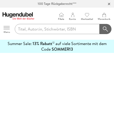
100 Tage Rückgaberecht***
Abholung in über 100 Filialen
Filiale
Konto
Merkzettel
Warenkorb
Hugendubel
Menu
Summer Sale:
13% Rabatt
auf viele Sortimente mit dem
12
mehr
Code
SOMMER13
erfahren