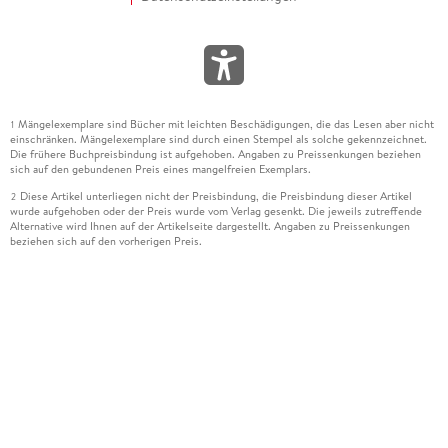
Mängelexemplare sind Bücher mit leichten Beschädigungen, die das Lesen aber nicht
1
einschränken. Mängelexemplare sind durch einen Stempel als solche gekennzeichnet.
Die frühere Buchpreisbindung ist aufgehoben. Angaben zu Preissenkungen beziehen
sich auf den gebundenen Preis eines mangelfreien Exemplars.
Diese Artikel unterliegen nicht der Preisbindung, die Preisbindung dieser Artikel
2
wurde aufgehoben oder der Preis wurde vom Verlag gesenkt. Die jeweils zutreffende
Alternative wird Ihnen auf der Artikelseite dargestellt. Angaben zu Preissenkungen
beziehen sich auf den vorherigen Preis.
Durch Öffnen der Leseprobe willigen Sie ein, dass Daten an den Anbieter der
3
Leseprobe übermittelt werden.
Der gebundene Preis dieses Artikels wird nach Ablauf des auf der Artikelseite
4
dargestellten Datums vom Verlag angehoben.
Der Preisvergleich bezieht sich auf die unverbindliche Preisempfehlung (UVP) des
5
Herstellers.
Der gebundene Preis dieses Artikels wurde vom Verlag gesenkt. Angaben zu
6
Preissenkungen beziehen sich auf den vorherigen Preis.
Die Preisbindung dieses Artikels wurde aufgehoben. Angaben zu Preissenkungen
7