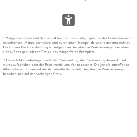
Mängelexemplare sind Bücher mit leichten Beschädigungen, die das Lesen aber nicht
1
einschränken. Mängelexemplare sind durch einen Stempel als solche gekennzeichnet.
Die frühere Buchpreisbindung ist aufgehoben. Angaben zu Preissenkungen beziehen
sich auf den gebundenen Preis eines mangelfreien Exemplars.
Diese Artikel unterliegen nicht der Preisbindung, die Preisbindung dieser Artikel
2
wurde aufgehoben oder der Preis wurde vom Verlag gesenkt. Die jeweils zutreffende
Alternative wird Ihnen auf der Artikelseite dargestellt. Angaben zu Preissenkungen
beziehen sich auf den vorherigen Preis.
Durch Öffnen der Leseprobe willigen Sie ein, dass Daten an den Anbieter der
3
Leseprobe übermittelt werden.
Der gebundene Preis dieses Artikels wird nach Ablauf des auf der Artikelseite
4
dargestellten Datums vom Verlag angehoben.
Der Preisvergleich bezieht sich auf die unverbindliche Preisempfehlung (UVP) des
5
Herstellers.
Der gebundene Preis dieses Artikels wurde vom Verlag gesenkt. Angaben zu
6
Preissenkungen beziehen sich auf den vorherigen Preis.
Die Preisbindung dieses Artikels wurde aufgehoben. Angaben zu Preissenkungen
7