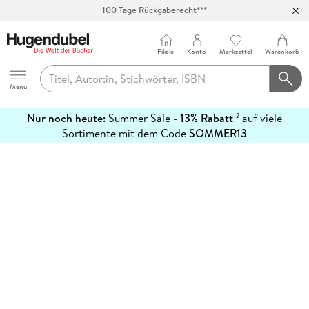
100 Tage Rückgaberecht***
Abholung in über 100 Filialen
Filiale
Konto
Merkzettel
Warenkorb
Hugendubel
Menu
Nur noch heute:
Summer Sale -
13% Rabatt
auf viele
12
mehr
Sortimente mit dem Code
SOMMER13
erfahren