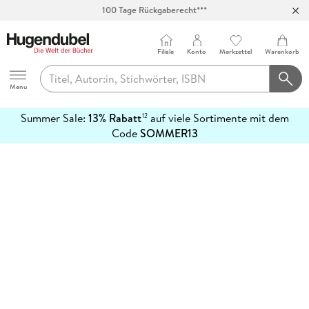
100 Tage Rückgaberecht***
Abholung in über 100 Filialen
Filiale
Konto
Merkzettel
Warenkorb
Hugendubel
Menu
Summer Sale:
13% Rabatt
auf viele Sortimente mit dem
12
mehr
Code
SOMMER13
erfahren