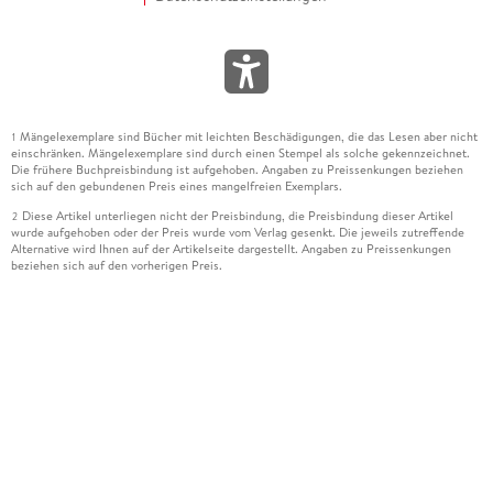
Mängelexemplare sind Bücher mit leichten Beschädigungen, die das Lesen aber nicht
1
einschränken. Mängelexemplare sind durch einen Stempel als solche gekennzeichnet.
Die frühere Buchpreisbindung ist aufgehoben. Angaben zu Preissenkungen beziehen
sich auf den gebundenen Preis eines mangelfreien Exemplars.
Diese Artikel unterliegen nicht der Preisbindung, die Preisbindung dieser Artikel
2
wurde aufgehoben oder der Preis wurde vom Verlag gesenkt. Die jeweils zutreffende
Alternative wird Ihnen auf der Artikelseite dargestellt. Angaben zu Preissenkungen
beziehen sich auf den vorherigen Preis.
Durch Öffnen der Leseprobe willigen Sie ein, dass Daten an den Anbieter der
3
Leseprobe übermittelt werden.
Der gebundene Preis dieses Artikels wird nach Ablauf des auf der Artikelseite
4
dargestellten Datums vom Verlag angehoben.
Der Preisvergleich bezieht sich auf die unverbindliche Preisempfehlung (UVP) des
5
Herstellers.
Der gebundene Preis dieses Artikels wurde vom Verlag gesenkt. Angaben zu
6
Preissenkungen beziehen sich auf den vorherigen Preis.
Die Preisbindung dieses Artikels wurde aufgehoben. Angaben zu Preissenkungen
7