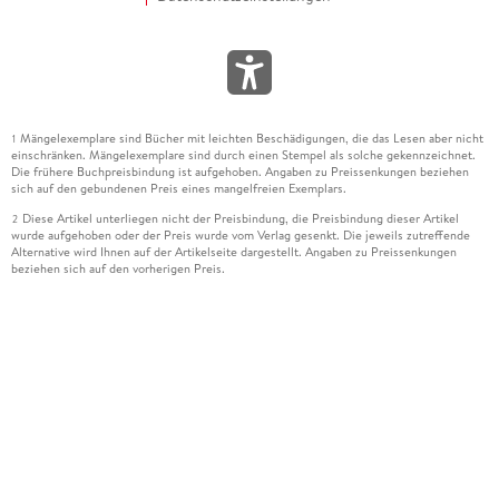
Mängelexemplare sind Bücher mit leichten Beschädigungen, die das Lesen aber nicht
1
einschränken. Mängelexemplare sind durch einen Stempel als solche gekennzeichnet.
Die frühere Buchpreisbindung ist aufgehoben. Angaben zu Preissenkungen beziehen
sich auf den gebundenen Preis eines mangelfreien Exemplars.
Diese Artikel unterliegen nicht der Preisbindung, die Preisbindung dieser Artikel
2
wurde aufgehoben oder der Preis wurde vom Verlag gesenkt. Die jeweils zutreffende
Alternative wird Ihnen auf der Artikelseite dargestellt. Angaben zu Preissenkungen
beziehen sich auf den vorherigen Preis.
Durch Öffnen der Leseprobe willigen Sie ein, dass Daten an den Anbieter der
3
Leseprobe übermittelt werden.
Der gebundene Preis dieses Artikels wird nach Ablauf des auf der Artikelseite
4
dargestellten Datums vom Verlag angehoben.
Der Preisvergleich bezieht sich auf die unverbindliche Preisempfehlung (UVP) des
5
Herstellers.
Der gebundene Preis dieses Artikels wurde vom Verlag gesenkt. Angaben zu
6
Preissenkungen beziehen sich auf den vorherigen Preis.
Die Preisbindung dieses Artikels wurde aufgehoben. Angaben zu Preissenkungen
7