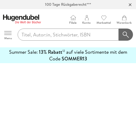
100 Tage Rückgaberecht***
Abholung in über 100 Filialen
Filiale
Konto
Merkzettel
Warenkorb
Hugendubel
Menu
Summer Sale:
13% Rabatt
auf viele Sortimente mit dem
12
mehr
Code
SOMMER13
erfahren