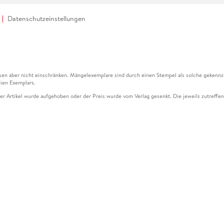
Datenschutzeinstellungen
en aber nicht einschränken. Mängelexemplare sind durch einen Stempel als solche gekennz
ien Exemplars.
ser Artikel wurde aufgehoben oder der Preis wurde vom Verlag gesenkt. Die jeweils zutreffend
ter der Leseprobe übermittelt werden.
kelseite dargestellten Datums vom Verlag angehoben.
g (UVP) des Herstellers.
n zu Preissenkungen beziehen sich auf den vorherigen Preis.
senkungen beziehen sich auf den letzten gebundenen Preis.
kelseite dargestellten Datums vom Verlag angehoben.
n den Gutschein ausschließlich online einlösen unter www.hugendubel.de. Keine Bestellung z
und eBooks) sowie für preisgebundene Kalender, tolino shine (4016621130466), tolino selec
cht möglich. Ein Weiterverkauf und der Handel des Gutscheincodes sind nicht gestattet.