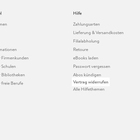
l
Hilfe
hmen
Zahlungsarten
Lieferung & Versandkosten
Filialabholung
mationen
Retoure
ür Firmenkunden
eBooks laden
r Schulen
Passwort vergessen
r Bibliotheken
Abos kündigen
Vertrag widerrufen
r freie Berufe
Alle Hilfethemen