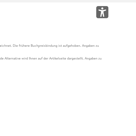
eichnet. Die frühere Buchpreisbindung ist aufgehoben. Angaben zu
e Alternative wird Ihnen auf der Artikelseite dargestellt. Angaben zu
ur Abholung mit Zahlung in der Filiale möglich. Der Gutschein ist nicht
t und das Hugendubel Hörbuch Abo. Der Gutschein ist nicht mit anderen