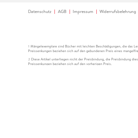
Datenschutz
AGB
Impressum
Widerrufsbelehrung
Mängelexemplare sind Bücher mit leichten Beschädigungen, die das Les
1
Preissenkungen beziehen sich auf den gebundenen Preis eines mangelfre
Diese Artikel unterliegen nicht der Preisbindung, die Preisbindung die
2
Preissenkungen beziehen sich auf den vorherigen Preis.
Durch Öffnen der Leseprobe willigen Sie ein, dass Daten an den Anbie
3
Der gebundene Preis dieses Artikels wird nach Ablauf des auf der Arti
4
Der Preisvergleich bezieht sich auf die unverbindliche Preisempfehlun
5
Der gebundene Preis dieses Artikels wurde vom Verlag gesenkt. Angabe
6
Die Preisbindung dieses Artikels wurde aufgehoben. Angaben zu Preis
7
Der gebundene Preis dieses Artikels wird nach Ablauf des auf der Arti
8
Ihr Gutschein SOMMER13 gilt bis einschließlich 10.08.2026. Sie könne
12
gültig für gesetzlich preisgebundene Artikel (deutschsprachige Bücher 
Gutscheinen und Geschenkkarten kombinierbar. Eine Barauszahlung ist ni