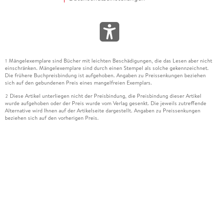
Mängelexemplare sind Bücher mit leichten Beschädigungen, die das Lesen aber nicht
1
einschränken. Mängelexemplare sind durch einen Stempel als solche gekennzeichnet.
Die frühere Buchpreisbindung ist aufgehoben. Angaben zu Preissenkungen beziehen
sich auf den gebundenen Preis eines mangelfreien Exemplars.
Diese Artikel unterliegen nicht der Preisbindung, die Preisbindung dieser Artikel
2
wurde aufgehoben oder der Preis wurde vom Verlag gesenkt. Die jeweils zutreffende
Alternative wird Ihnen auf der Artikelseite dargestellt. Angaben zu Preissenkungen
beziehen sich auf den vorherigen Preis.
Durch Öffnen der Leseprobe willigen Sie ein, dass Daten an den Anbieter der
3
Leseprobe übermittelt werden.
Der gebundene Preis dieses Artikels wird nach Ablauf des auf der Artikelseite
4
dargestellten Datums vom Verlag angehoben.
Der Preisvergleich bezieht sich auf die unverbindliche Preisempfehlung (UVP) des
5
Herstellers.
Der gebundene Preis dieses Artikels wurde vom Verlag gesenkt. Angaben zu
6
Preissenkungen beziehen sich auf den vorherigen Preis.
Die Preisbindung dieses Artikels wurde aufgehoben. Angaben zu Preissenkungen
7