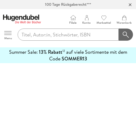
100 Tage Rückgaberecht***
Abholung in über 100 Filialen
Filiale
Konto
Merkzettel
Warenkorb
Hugendubel
Menu
Summer Sale:
13% Rabatt
auf viele Sortimente mit dem
12
mehr
Code
SOMMER13
erfahren