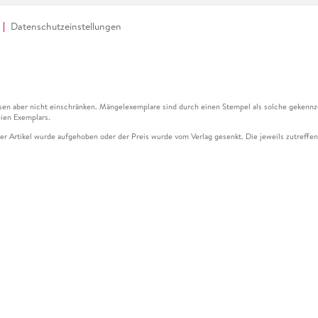
Datenschutzeinstellungen
en aber nicht einschränken. Mängelexemplare sind durch einen Stempel als solche gekennz
ien Exemplars.
ser Artikel wurde aufgehoben oder der Preis wurde vom Verlag gesenkt. Die jeweils zutreffend
ter der Leseprobe übermittelt werden.
kelseite dargestellten Datums vom Verlag angehoben.
g (UVP) des Herstellers.
n zu Preissenkungen beziehen sich auf den vorherigen Preis.
senkungen beziehen sich auf den letzten gebundenen Preis.
kelseite dargestellten Datums vom Verlag angehoben.
n den Gutschein ausschließlich online einlösen unter www.hugendubel.de. Keine Bestellung z
und eBooks) sowie für preisgebundene Kalender, tolino shine (4016621130466), tolino selec
cht möglich. Ein Weiterverkauf und der Handel des Gutscheincodes sind nicht gestattet.