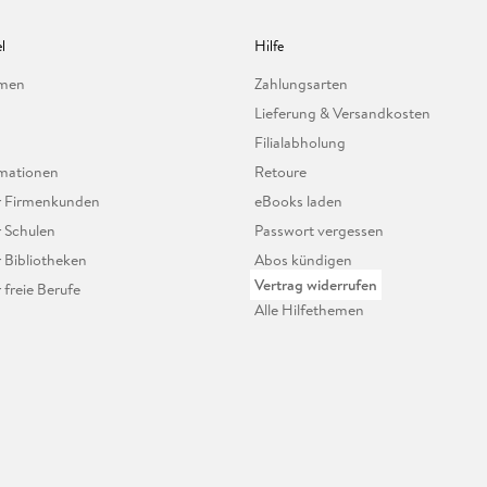
l
Hilfe
hmen
Zahlungsarten
Lieferung & Versandkosten
Filialabholung
mationen
Retoure
ür Firmenkunden
eBooks laden
r Schulen
Passwort vergessen
r Bibliotheken
Abos kündigen
Vertrag widerrufen
r freie Berufe
Alle Hilfethemen