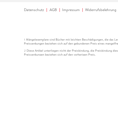
Datenschutz
AGB
Impressum
Widerrufsbelehrung
Mängelexemplare sind Bücher mit leichten Beschädigungen, die das Les
1
Preissenkungen beziehen sich auf den gebundenen Preis eines mangelfre
Diese Artikel unterliegen nicht der Preisbindung, die Preisbindung die
2
Preissenkungen beziehen sich auf den vorherigen Preis.
Durch Öffnen der Leseprobe willigen Sie ein, dass Daten an den Anbie
3
Der gebundene Preis dieses Artikels wird nach Ablauf des auf der Arti
4
Der Preisvergleich bezieht sich auf die unverbindliche Preisempfehlun
5
Der gebundene Preis dieses Artikels wurde vom Verlag gesenkt. Angabe
6
Die Preisbindung dieses Artikels wurde aufgehoben. Angaben zu Preis
7
Der gebundene Preis dieses Artikels wird nach Ablauf des auf der Arti
8
Ihr Gutschein SOMMER13 gilt bis einschließlich 10.08.2026. Sie könne
12
gültig für gesetzlich preisgebundene Artikel (deutschsprachige Bücher 
Gutscheinen und Geschenkkarten kombinierbar. Eine Barauszahlung ist ni