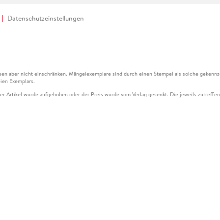
Datenschutzeinstellungen
en aber nicht einschränken. Mängelexemplare sind durch einen Stempel als solche gekennz
ien Exemplars.
ser Artikel wurde aufgehoben oder der Preis wurde vom Verlag gesenkt. Die jeweils zutreffend
ter der Leseprobe übermittelt werden.
kelseite dargestellten Datums vom Verlag angehoben.
g (UVP) des Herstellers.
n zu Preissenkungen beziehen sich auf den vorherigen Preis.
senkungen beziehen sich auf den letzten gebundenen Preis.
kelseite dargestellten Datums vom Verlag angehoben.
n den Gutschein ausschließlich online einlösen unter www.hugendubel.de. Keine Bestellung z
und eBooks) sowie für preisgebundene Kalender, tolino shine (4016621130466), tolino selec
cht möglich. Ein Weiterverkauf und der Handel des Gutscheincodes sind nicht gestattet.