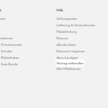
l
Hilfe
hmen
Zahlungsarten
Lieferung & Versandkosten
Filialabholung
mationen
Retoure
ür Firmenkunden
eBooks laden
r Schulen
Passwort vergessen
r Bibliotheken
Abos kündigen
Vertrag widerrufen
r freie Berufe
Alle Hilfethemen