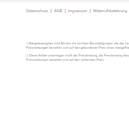
Datenschutz
AGB
Impressum
Widerrufsbelehrung
Mängelexemplare sind Bücher mit leichten Beschädigungen, die das Les
1
Preissenkungen beziehen sich auf den gebundenen Preis eines mangelfre
Diese Artikel unterliegen nicht der Preisbindung, die Preisbindung die
2
Preissenkungen beziehen sich auf den vorherigen Preis.
Durch Öffnen der Leseprobe willigen Sie ein, dass Daten an den Anbie
3
Der gebundene Preis dieses Artikels wird nach Ablauf des auf der Arti
4
Der Preisvergleich bezieht sich auf die unverbindliche Preisempfehlun
5
Der gebundene Preis dieses Artikels wurde vom Verlag gesenkt. Angabe
6
Die Preisbindung dieses Artikels wurde aufgehoben. Angaben zu Preis
7
Der gebundene Preis dieses Artikels wird nach Ablauf des auf der Arti
8
Ihr Gutschein SOMMER13 gilt bis einschließlich 10.08.2026. Sie könne
12
gültig für gesetzlich preisgebundene Artikel (deutschsprachige Bücher 
Gutscheinen und Geschenkkarten kombinierbar. Eine Barauszahlung ist ni