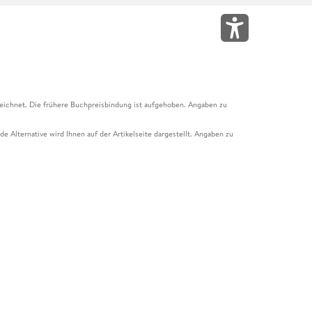
eichnet. Die frühere Buchpreisbindung ist aufgehoben. Angaben zu
e Alternative wird Ihnen auf der Artikelseite dargestellt. Angaben zu
ur Abholung mit Zahlung in der Filiale möglich. Der Gutschein ist nicht
t und das Hugendubel Hörbuch Abo. Der Gutschein ist nicht mit anderen