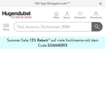
100 Tage Rückgaberecht***
Abholung in über 100 Filialen
Filiale
Konto
Merkzettel
Warenkorb
Hugendubel
Menu
Summer Sale:
13% Rabatt
auf viele Sortimente mit dem
12
mehr
Code
SOMMER13
erfahren