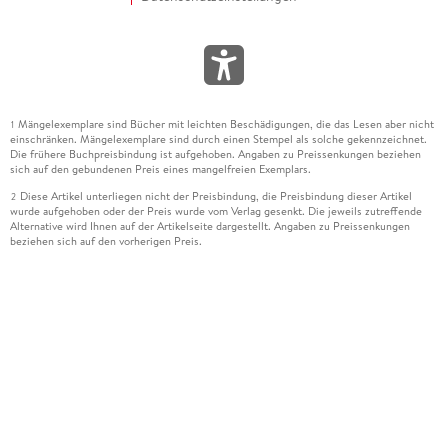
Mängelexemplare sind Bücher mit leichten Beschädigungen, die das Lesen aber nicht
1
einschränken. Mängelexemplare sind durch einen Stempel als solche gekennzeichnet.
Die frühere Buchpreisbindung ist aufgehoben. Angaben zu Preissenkungen beziehen
sich auf den gebundenen Preis eines mangelfreien Exemplars.
Diese Artikel unterliegen nicht der Preisbindung, die Preisbindung dieser Artikel
2
wurde aufgehoben oder der Preis wurde vom Verlag gesenkt. Die jeweils zutreffende
Alternative wird Ihnen auf der Artikelseite dargestellt. Angaben zu Preissenkungen
beziehen sich auf den vorherigen Preis.
Durch Öffnen der Leseprobe willigen Sie ein, dass Daten an den Anbieter der
3
Leseprobe übermittelt werden.
Der gebundene Preis dieses Artikels wird nach Ablauf des auf der Artikelseite
4
dargestellten Datums vom Verlag angehoben.
Der Preisvergleich bezieht sich auf die unverbindliche Preisempfehlung (UVP) des
5
Herstellers.
Der gebundene Preis dieses Artikels wurde vom Verlag gesenkt. Angaben zu
6
Preissenkungen beziehen sich auf den vorherigen Preis.
Die Preisbindung dieses Artikels wurde aufgehoben. Angaben zu Preissenkungen
7