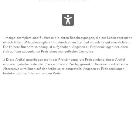
Mängelexemplare sind Bücher mit leichten Beschädigungen, die das Lesen aber nicht
1
einschränken. Mängelexemplare sind durch einen Stempel als solche gekennzeichnet.
Die frühere Buchpreisbindung ist aufgehoben. Angaben zu Preissenkungen beziehen
sich auf den gebundenen Preis eines mangelfreien Exemplars.
Diese Artikel unterliegen nicht der Preisbindung, die Preisbindung dieser Artikel
2
wurde aufgehoben oder der Preis wurde vom Verlag gesenkt. Die jeweils zutreffende
Alternative wird Ihnen auf der Artikelseite dargestellt. Angaben zu Preissenkungen
beziehen sich auf den vorherigen Preis.
Durch Öffnen der Leseprobe willigen Sie ein, dass Daten an den Anbieter der
3
Leseprobe übermittelt werden.
Der gebundene Preis dieses Artikels wird nach Ablauf des auf der Artikelseite
4
dargestellten Datums vom Verlag angehoben.
Der Preisvergleich bezieht sich auf die unverbindliche Preisempfehlung (UVP) des
5
Herstellers.
Der gebundene Preis dieses Artikels wurde vom Verlag gesenkt. Angaben zu
6
Preissenkungen beziehen sich auf den vorherigen Preis.
Die Preisbindung dieses Artikels wurde aufgehoben. Angaben zu Preissenkungen
7