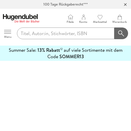
100 Tage Rückgaberecht***
Abholung in über 100 Filialen
Filiale
Konto
Merkzettel
Warenkorb
Hugendubel
Menu
Summer Sale:
13% Rabatt
auf viele Sortimente mit dem
12
mehr
Code
SOMMER13
erfahren