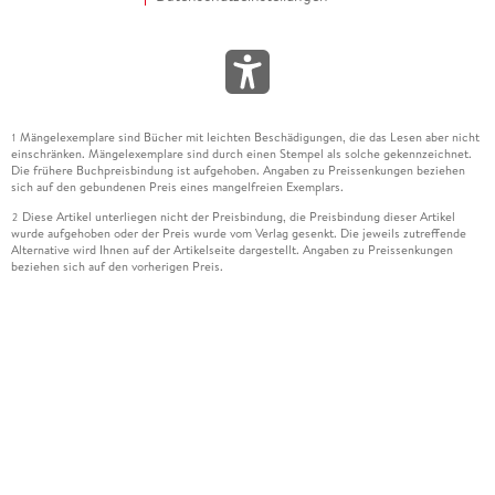
Mängelexemplare sind Bücher mit leichten Beschädigungen, die das Lesen aber nicht
1
einschränken. Mängelexemplare sind durch einen Stempel als solche gekennzeichnet.
Die frühere Buchpreisbindung ist aufgehoben. Angaben zu Preissenkungen beziehen
sich auf den gebundenen Preis eines mangelfreien Exemplars.
Diese Artikel unterliegen nicht der Preisbindung, die Preisbindung dieser Artikel
2
wurde aufgehoben oder der Preis wurde vom Verlag gesenkt. Die jeweils zutreffende
Alternative wird Ihnen auf der Artikelseite dargestellt. Angaben zu Preissenkungen
beziehen sich auf den vorherigen Preis.
Durch Öffnen der Leseprobe willigen Sie ein, dass Daten an den Anbieter der
3
Leseprobe übermittelt werden.
Der gebundene Preis dieses Artikels wird nach Ablauf des auf der Artikelseite
4
dargestellten Datums vom Verlag angehoben.
Der Preisvergleich bezieht sich auf die unverbindliche Preisempfehlung (UVP) des
5
Herstellers.
Der gebundene Preis dieses Artikels wurde vom Verlag gesenkt. Angaben zu
6
Preissenkungen beziehen sich auf den vorherigen Preis.
Die Preisbindung dieses Artikels wurde aufgehoben. Angaben zu Preissenkungen
7