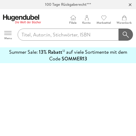
100 Tage Rückgaberecht***
Abholung in über 100 Filialen
Filiale
Konto
Merkzettel
Warenkorb
Hugendubel
Menu
Summer Sale:
13% Rabatt
auf viele Sortimente mit dem
12
mehr
Code
SOMMER13
erfahren