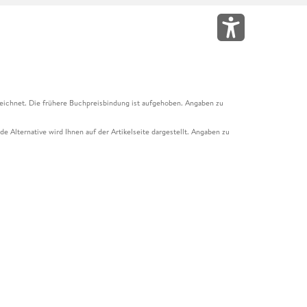
eichnet. Die frühere Buchpreisbindung ist aufgehoben. Angaben zu
e Alternative wird Ihnen auf der Artikelseite dargestellt. Angaben zu
ur Abholung mit Zahlung in der Filiale möglich. Der Gutschein ist nicht
t und das Hugendubel Hörbuch Abo. Der Gutschein ist nicht mit anderen