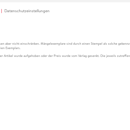
Datenschutzeinstellungen
en aber nicht einschränken. Mängelexemplare sind durch einen Stempel als solche gekennz
ien Exemplars.
ser Artikel wurde aufgehoben oder der Preis wurde vom Verlag gesenkt. Die jeweils zutreffend
ter der Leseprobe übermittelt werden.
kelseite dargestellten Datums vom Verlag angehoben.
g (UVP) des Herstellers.
n zu Preissenkungen beziehen sich auf den vorherigen Preis.
senkungen beziehen sich auf den letzten gebundenen Preis.
kelseite dargestellten Datums vom Verlag angehoben.
n den Gutschein ausschließlich online einlösen unter www.hugendubel.de. Keine Bestellung z
und eBooks) sowie für preisgebundene Kalender, tolino shine (4016621130466), tolino selec
cht möglich. Ein Weiterverkauf und der Handel des Gutscheincodes sind nicht gestattet.