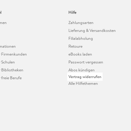
l
Hilfe
hmen
Zahlungsarten
Lieferung & Versandkosten
Filialabholung
mationen
Retoure
ür Firmenkunden
eBooks laden
r Schulen
Passwort vergessen
r Bibliotheken
Abos kündigen
Vertrag widerrufen
r freie Berufe
Alle Hilfethemen