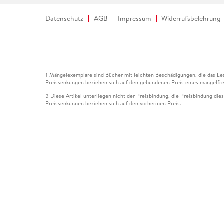
Datenschutz
AGB
Impressum
Widerrufsbelehrung
Mängelexemplare sind Bücher mit leichten Beschädigungen, die das Les
1
Preissenkungen beziehen sich auf den gebundenen Preis eines mangelfre
Diese Artikel unterliegen nicht der Preisbindung, die Preisbindung die
2
Preissenkungen beziehen sich auf den vorherigen Preis.
Durch Öffnen der Leseprobe willigen Sie ein, dass Daten an den Anbie
3
Der gebundene Preis dieses Artikels wird nach Ablauf des auf der Arti
4
Der Preisvergleich bezieht sich auf die unverbindliche Preisempfehlun
5
Der gebundene Preis dieses Artikels wurde vom Verlag gesenkt. Angabe
6
Die Preisbindung dieses Artikels wurde aufgehoben. Angaben zu Preis
7
Der gebundene Preis dieses Artikels wird nach Ablauf des auf der Arti
8
Ihr Gutschein SOMMER13 gilt bis einschließlich 10.08.2026. Sie könne
12
gültig für gesetzlich preisgebundene Artikel (deutschsprachige Bücher 
Gutscheinen und Geschenkkarten kombinierbar. Eine Barauszahlung ist ni