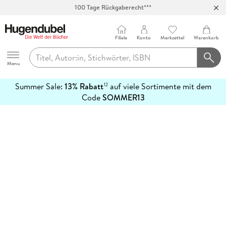
100 Tage Rückgaberecht***
Abholung in über 100 Filialen
Filiale
Konto
Merkzettel
Warenkorb
Hugendubel
Menu
Summer Sale:
13% Rabatt
auf viele Sortimente mit dem
12
mehr
Code
SOMMER13
erfahren