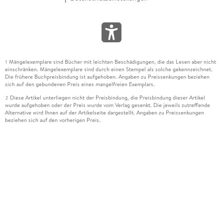
Mängelexemplare sind Bücher mit leichten Beschädigungen, die das Lesen aber nicht
1
einschränken. Mängelexemplare sind durch einen Stempel als solche gekennzeichnet.
Die frühere Buchpreisbindung ist aufgehoben. Angaben zu Preissenkungen beziehen
sich auf den gebundenen Preis eines mangelfreien Exemplars.
Diese Artikel unterliegen nicht der Preisbindung, die Preisbindung dieser Artikel
2
wurde aufgehoben oder der Preis wurde vom Verlag gesenkt. Die jeweils zutreffende
Alternative wird Ihnen auf der Artikelseite dargestellt. Angaben zu Preissenkungen
beziehen sich auf den vorherigen Preis.
Durch Öffnen der Leseprobe willigen Sie ein, dass Daten an den Anbieter der
3
Leseprobe übermittelt werden.
Der gebundene Preis dieses Artikels wird nach Ablauf des auf der Artikelseite
4
dargestellten Datums vom Verlag angehoben.
Der Preisvergleich bezieht sich auf die unverbindliche Preisempfehlung (UVP) des
5
Herstellers.
Der gebundene Preis dieses Artikels wurde vom Verlag gesenkt. Angaben zu
6
Preissenkungen beziehen sich auf den vorherigen Preis.
Die Preisbindung dieses Artikels wurde aufgehoben. Angaben zu Preissenkungen
7