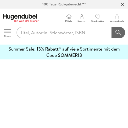
100 Tage Rückgaberecht***
Abholung in über 100 Filialen
Filiale
Konto
Merkzettel
Warenkorb
Hugendubel
Menu
Summer Sale:
13% Rabatt
auf viele Sortimente mit dem
12
mehr
Code
SOMMER13
erfahren