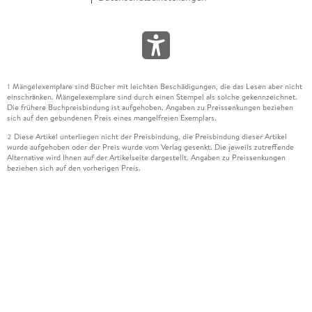
Mängelexemplare sind Bücher mit leichten Beschädigungen, die das Lesen aber nicht
1
einschränken. Mängelexemplare sind durch einen Stempel als solche gekennzeichnet.
Die frühere Buchpreisbindung ist aufgehoben. Angaben zu Preissenkungen beziehen
sich auf den gebundenen Preis eines mangelfreien Exemplars.
Diese Artikel unterliegen nicht der Preisbindung, die Preisbindung dieser Artikel
2
wurde aufgehoben oder der Preis wurde vom Verlag gesenkt. Die jeweils zutreffende
Alternative wird Ihnen auf der Artikelseite dargestellt. Angaben zu Preissenkungen
beziehen sich auf den vorherigen Preis.
Durch Öffnen der Leseprobe willigen Sie ein, dass Daten an den Anbieter der
3
Leseprobe übermittelt werden.
Der gebundene Preis dieses Artikels wird nach Ablauf des auf der Artikelseite
4
dargestellten Datums vom Verlag angehoben.
Der Preisvergleich bezieht sich auf die unverbindliche Preisempfehlung (UVP) des
5
Herstellers.
Der gebundene Preis dieses Artikels wurde vom Verlag gesenkt. Angaben zu
6
Preissenkungen beziehen sich auf den vorherigen Preis.
Die Preisbindung dieses Artikels wurde aufgehoben. Angaben zu Preissenkungen
7