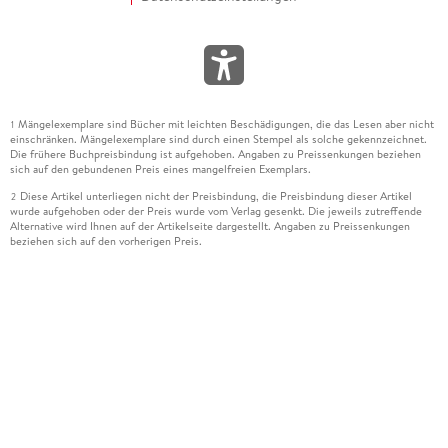
Mängelexemplare sind Bücher mit leichten Beschädigungen, die das Lesen aber nicht
1
einschränken. Mängelexemplare sind durch einen Stempel als solche gekennzeichnet.
Die frühere Buchpreisbindung ist aufgehoben. Angaben zu Preissenkungen beziehen
sich auf den gebundenen Preis eines mangelfreien Exemplars.
Diese Artikel unterliegen nicht der Preisbindung, die Preisbindung dieser Artikel
2
wurde aufgehoben oder der Preis wurde vom Verlag gesenkt. Die jeweils zutreffende
Alternative wird Ihnen auf der Artikelseite dargestellt. Angaben zu Preissenkungen
beziehen sich auf den vorherigen Preis.
Durch Öffnen der Leseprobe willigen Sie ein, dass Daten an den Anbieter der
3
Leseprobe übermittelt werden.
Der gebundene Preis dieses Artikels wird nach Ablauf des auf der Artikelseite
4
dargestellten Datums vom Verlag angehoben.
Der Preisvergleich bezieht sich auf die unverbindliche Preisempfehlung (UVP) des
5
Herstellers.
Der gebundene Preis dieses Artikels wurde vom Verlag gesenkt. Angaben zu
6
Preissenkungen beziehen sich auf den vorherigen Preis.
Die Preisbindung dieses Artikels wurde aufgehoben. Angaben zu Preissenkungen
7