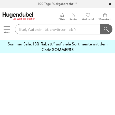
100 Tage Rückgaberecht***
Abholung in über 100 Filialen
Filiale
Konto
Merkzettel
Warenkorb
Hugendubel
Menu
Summer Sale:
13% Rabatt
auf viele Sortimente mit dem
12
mehr
Code
SOMMER13
erfahren