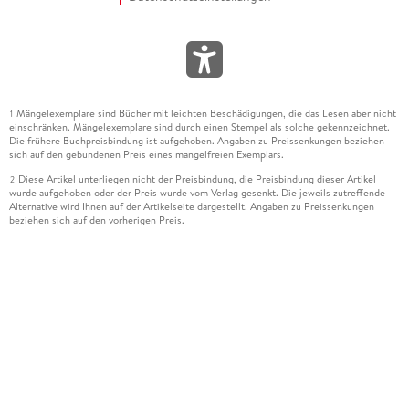
Mängelexemplare sind Bücher mit leichten Beschädigungen, die das Lesen aber nicht
1
einschränken. Mängelexemplare sind durch einen Stempel als solche gekennzeichnet.
Die frühere Buchpreisbindung ist aufgehoben. Angaben zu Preissenkungen beziehen
sich auf den gebundenen Preis eines mangelfreien Exemplars.
Diese Artikel unterliegen nicht der Preisbindung, die Preisbindung dieser Artikel
2
wurde aufgehoben oder der Preis wurde vom Verlag gesenkt. Die jeweils zutreffende
Alternative wird Ihnen auf der Artikelseite dargestellt. Angaben zu Preissenkungen
beziehen sich auf den vorherigen Preis.
Durch Öffnen der Leseprobe willigen Sie ein, dass Daten an den Anbieter der
3
Leseprobe übermittelt werden.
Der gebundene Preis dieses Artikels wird nach Ablauf des auf der Artikelseite
4
dargestellten Datums vom Verlag angehoben.
Der Preisvergleich bezieht sich auf die unverbindliche Preisempfehlung (UVP) des
5
Herstellers.
Der gebundene Preis dieses Artikels wurde vom Verlag gesenkt. Angaben zu
6
Preissenkungen beziehen sich auf den vorherigen Preis.
Die Preisbindung dieses Artikels wurde aufgehoben. Angaben zu Preissenkungen
7