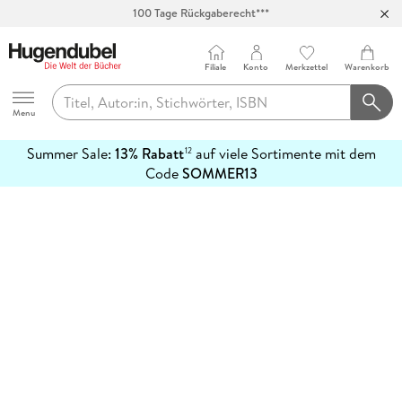
100 Tage Rückgaberecht***
Abholung in über 100 Filialen
Filiale
Konto
Merkzettel
Warenkorb
Hugendubel
Menu
Summer Sale:
13% Rabatt
auf viele Sortimente mit dem
12
mehr
Code
SOMMER13
erfahren