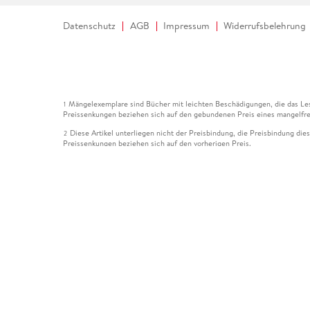
Datenschutz
AGB
Impressum
Widerrufsbelehrung
Mängelexemplare sind Bücher mit leichten Beschädigungen, die das Les
1
Preissenkungen beziehen sich auf den gebundenen Preis eines mangelfre
Diese Artikel unterliegen nicht der Preisbindung, die Preisbindung die
2
Preissenkungen beziehen sich auf den vorherigen Preis.
Durch Öffnen der Leseprobe willigen Sie ein, dass Daten an den Anbie
3
Der gebundene Preis dieses Artikels wird nach Ablauf des auf der Arti
4
Der Preisvergleich bezieht sich auf die unverbindliche Preisempfehlun
5
Der gebundene Preis dieses Artikels wurde vom Verlag gesenkt. Angabe
6
Die Preisbindung dieses Artikels wurde aufgehoben. Angaben zu Preis
7
Der gebundene Preis dieses Artikels wird nach Ablauf des auf der Arti
8
Ihr Gutschein SOMMER13 gilt bis einschließlich 10.08.2026. Sie könne
12
gültig für gesetzlich preisgebundene Artikel (deutschsprachige Bücher 
Gutscheinen und Geschenkkarten kombinierbar. Eine Barauszahlung ist ni