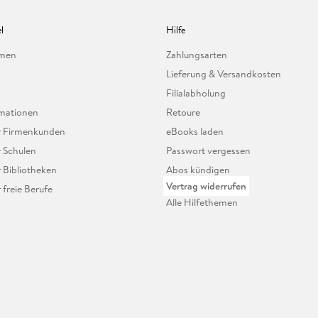
l
Hilfe
hmen
Zahlungsarten
Lieferung & Versandkosten
Filialabholung
mationen
Retoure
ür Firmenkunden
eBooks laden
r Schulen
Passwort vergessen
r Bibliotheken
Abos kündigen
Vertrag widerrufen
r freie Berufe
Alle Hilfethemen