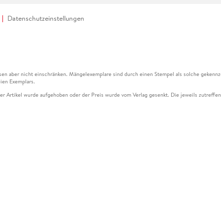
Datenschutzeinstellungen
en aber nicht einschränken. Mängelexemplare sind durch einen Stempel als solche gekennz
ien Exemplars.
ser Artikel wurde aufgehoben oder der Preis wurde vom Verlag gesenkt. Die jeweils zutreffend
ter der Leseprobe übermittelt werden.
kelseite dargestellten Datums vom Verlag angehoben.
g (UVP) des Herstellers.
n zu Preissenkungen beziehen sich auf den vorherigen Preis.
senkungen beziehen sich auf den letzten gebundenen Preis.
kelseite dargestellten Datums vom Verlag angehoben.
n den Gutschein ausschließlich online einlösen unter www.hugendubel.de. Keine Bestellung z
und eBooks) sowie für preisgebundene Kalender, tolino shine (4016621130466), tolino selec
cht möglich. Ein Weiterverkauf und der Handel des Gutscheincodes sind nicht gestattet.