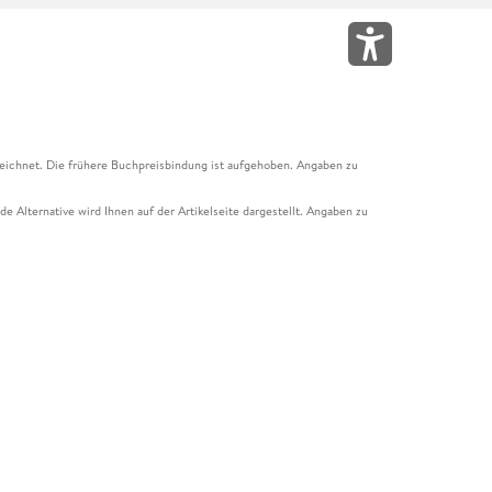
eichnet. Die frühere Buchpreisbindung ist aufgehoben. Angaben zu
e Alternative wird Ihnen auf der Artikelseite dargestellt. Angaben zu
ur Abholung mit Zahlung in der Filiale möglich. Der Gutschein ist nicht
t und das Hugendubel Hörbuch Abo. Der Gutschein ist nicht mit anderen