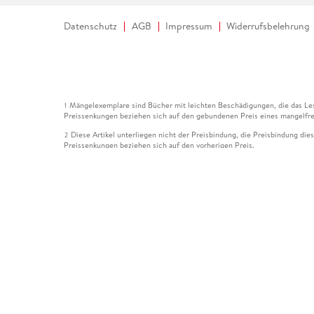
Datenschutz
AGB
Impressum
Widerrufsbelehrung
Mängelexemplare sind Bücher mit leichten Beschädigungen, die das Les
1
Preissenkungen beziehen sich auf den gebundenen Preis eines mangelfre
Diese Artikel unterliegen nicht der Preisbindung, die Preisbindung die
2
Preissenkungen beziehen sich auf den vorherigen Preis.
Durch Öffnen der Leseprobe willigen Sie ein, dass Daten an den Anbie
3
Der gebundene Preis dieses Artikels wird nach Ablauf des auf der Arti
4
Der Preisvergleich bezieht sich auf die unverbindliche Preisempfehlun
5
Der gebundene Preis dieses Artikels wurde vom Verlag gesenkt. Angabe
6
Die Preisbindung dieses Artikels wurde aufgehoben. Angaben zu Preis
7
Der gebundene Preis dieses Artikels wird nach Ablauf des auf der Arti
8
Ihr Gutschein SOMMER13 gilt bis einschließlich 10.08.2026. Sie könne
12
gültig für gesetzlich preisgebundene Artikel (deutschsprachige Bücher 
Gutscheinen und Geschenkkarten kombinierbar. Eine Barauszahlung ist ni