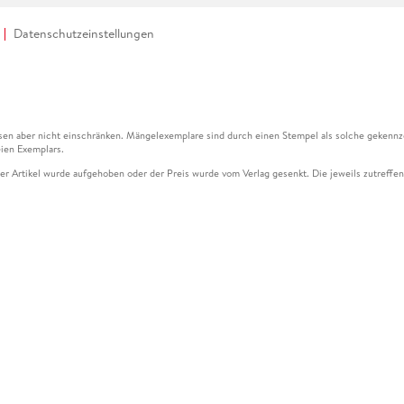
Datenschutzeinstellungen
en aber nicht einschränken. Mängelexemplare sind durch einen Stempel als solche gekennz
ien Exemplars.
ser Artikel wurde aufgehoben oder der Preis wurde vom Verlag gesenkt. Die jeweils zutreffend
ter der Leseprobe übermittelt werden.
kelseite dargestellten Datums vom Verlag angehoben.
g (UVP) des Herstellers.
n zu Preissenkungen beziehen sich auf den vorherigen Preis.
senkungen beziehen sich auf den letzten gebundenen Preis.
kelseite dargestellten Datums vom Verlag angehoben.
n den Gutschein ausschließlich online einlösen unter www.hugendubel.de. Keine Bestellung z
und eBooks) sowie für preisgebundene Kalender, tolino shine (4016621130466), tolino selec
cht möglich. Ein Weiterverkauf und der Handel des Gutscheincodes sind nicht gestattet.