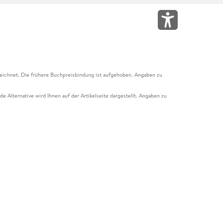
eichnet. Die frühere Buchpreisbindung ist aufgehoben. Angaben zu
e Alternative wird Ihnen auf der Artikelseite dargestellt. Angaben zu
ur Abholung mit Zahlung in der Filiale möglich. Der Gutschein ist nicht
t und das Hugendubel Hörbuch Abo. Der Gutschein ist nicht mit anderen