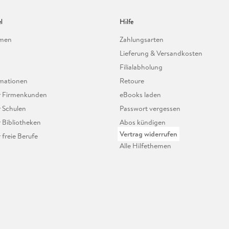
l
Hilfe
hmen
Zahlungsarten
Lieferung & Versandkosten
Filialabholung
mationen
Retoure
ür Firmenkunden
eBooks laden
r Schulen
Passwort vergessen
r Bibliotheken
Abos kündigen
Vertrag widerrufen
r freie Berufe
Alle Hilfethemen