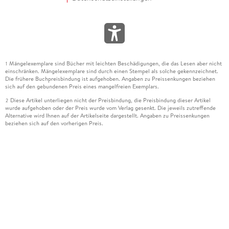
Mängelexemplare sind Bücher mit leichten Beschädigungen, die das Lesen aber nicht
1
einschränken. Mängelexemplare sind durch einen Stempel als solche gekennzeichnet.
Die frühere Buchpreisbindung ist aufgehoben. Angaben zu Preissenkungen beziehen
sich auf den gebundenen Preis eines mangelfreien Exemplars.
Diese Artikel unterliegen nicht der Preisbindung, die Preisbindung dieser Artikel
2
wurde aufgehoben oder der Preis wurde vom Verlag gesenkt. Die jeweils zutreffende
Alternative wird Ihnen auf der Artikelseite dargestellt. Angaben zu Preissenkungen
beziehen sich auf den vorherigen Preis.
Durch Öffnen der Leseprobe willigen Sie ein, dass Daten an den Anbieter der
3
Leseprobe übermittelt werden.
Der gebundene Preis dieses Artikels wird nach Ablauf des auf der Artikelseite
4
dargestellten Datums vom Verlag angehoben.
Der Preisvergleich bezieht sich auf die unverbindliche Preisempfehlung (UVP) des
5
Herstellers.
Der gebundene Preis dieses Artikels wurde vom Verlag gesenkt. Angaben zu
6
Preissenkungen beziehen sich auf den vorherigen Preis.
Die Preisbindung dieses Artikels wurde aufgehoben. Angaben zu Preissenkungen
7