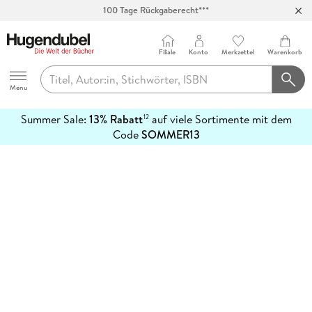
100 Tage Rückgaberecht***
Abholung in über 100 Filialen
Filiale
Konto
Merkzettel
Warenkorb
Hugendubel
Menu
Summer Sale:
13% Rabatt
auf viele Sortimente mit dem
12
mehr
Code
SOMMER13
erfahren