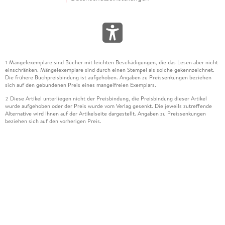
Mängelexemplare sind Bücher mit leichten Beschädigungen, die das Lesen aber nicht
1
einschränken. Mängelexemplare sind durch einen Stempel als solche gekennzeichnet.
Die frühere Buchpreisbindung ist aufgehoben. Angaben zu Preissenkungen beziehen
sich auf den gebundenen Preis eines mangelfreien Exemplars.
Diese Artikel unterliegen nicht der Preisbindung, die Preisbindung dieser Artikel
2
wurde aufgehoben oder der Preis wurde vom Verlag gesenkt. Die jeweils zutreffende
Alternative wird Ihnen auf der Artikelseite dargestellt. Angaben zu Preissenkungen
beziehen sich auf den vorherigen Preis.
Durch Öffnen der Leseprobe willigen Sie ein, dass Daten an den Anbieter der
3
Leseprobe übermittelt werden.
Der gebundene Preis dieses Artikels wird nach Ablauf des auf der Artikelseite
4
dargestellten Datums vom Verlag angehoben.
Der Preisvergleich bezieht sich auf die unverbindliche Preisempfehlung (UVP) des
5
Herstellers.
Der gebundene Preis dieses Artikels wurde vom Verlag gesenkt. Angaben zu
6
Preissenkungen beziehen sich auf den vorherigen Preis.
Die Preisbindung dieses Artikels wurde aufgehoben. Angaben zu Preissenkungen
7