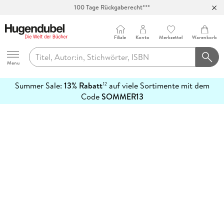
100 Tage Rückgaberecht***
Abholung in über 100 Filialen
Filiale
Konto
Merkzettel
Warenkorb
Hugendubel
Menu
Summer Sale:
13% Rabatt
auf viele Sortimente mit dem
12
mehr
Code
SOMMER13
erfahren