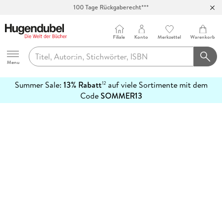
100 Tage Rückgaberecht***
Abholung in über 100 Filialen
Filiale
Konto
Merkzettel
Warenkorb
Hugendubel
Menu
Summer Sale:
13% Rabatt
auf viele Sortimente mit dem
12
mehr
Code
SOMMER13
erfahren