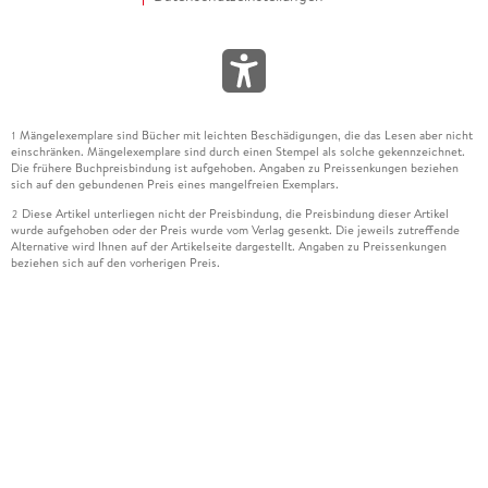
Mängelexemplare sind Bücher mit leichten Beschädigungen, die das Lesen aber nicht
1
einschränken. Mängelexemplare sind durch einen Stempel als solche gekennzeichnet.
Die frühere Buchpreisbindung ist aufgehoben. Angaben zu Preissenkungen beziehen
sich auf den gebundenen Preis eines mangelfreien Exemplars.
Diese Artikel unterliegen nicht der Preisbindung, die Preisbindung dieser Artikel
2
wurde aufgehoben oder der Preis wurde vom Verlag gesenkt. Die jeweils zutreffende
Alternative wird Ihnen auf der Artikelseite dargestellt. Angaben zu Preissenkungen
beziehen sich auf den vorherigen Preis.
Durch Öffnen der Leseprobe willigen Sie ein, dass Daten an den Anbieter der
3
Leseprobe übermittelt werden.
Der gebundene Preis dieses Artikels wird nach Ablauf des auf der Artikelseite
4
dargestellten Datums vom Verlag angehoben.
Der Preisvergleich bezieht sich auf die unverbindliche Preisempfehlung (UVP) des
5
Herstellers.
Der gebundene Preis dieses Artikels wurde vom Verlag gesenkt. Angaben zu
6
Preissenkungen beziehen sich auf den vorherigen Preis.
Die Preisbindung dieses Artikels wurde aufgehoben. Angaben zu Preissenkungen
7