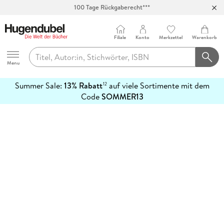
100 Tage Rückgaberecht***
Abholung in über 100 Filialen
Filiale
Konto
Merkzettel
Warenkorb
Hugendubel
Menu
Summer Sale:
13% Rabatt
auf viele Sortimente mit dem
12
mehr
Code
SOMMER13
erfahren