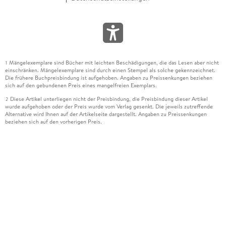
Mängelexemplare sind Bücher mit leichten Beschädigungen, die das Lesen aber nicht
1
einschränken. Mängelexemplare sind durch einen Stempel als solche gekennzeichnet.
Die frühere Buchpreisbindung ist aufgehoben. Angaben zu Preissenkungen beziehen
sich auf den gebundenen Preis eines mangelfreien Exemplars.
Diese Artikel unterliegen nicht der Preisbindung, die Preisbindung dieser Artikel
2
wurde aufgehoben oder der Preis wurde vom Verlag gesenkt. Die jeweils zutreffende
Alternative wird Ihnen auf der Artikelseite dargestellt. Angaben zu Preissenkungen
beziehen sich auf den vorherigen Preis.
Durch Öffnen der Leseprobe willigen Sie ein, dass Daten an den Anbieter der
3
Leseprobe übermittelt werden.
Der gebundene Preis dieses Artikels wird nach Ablauf des auf der Artikelseite
4
dargestellten Datums vom Verlag angehoben.
Der Preisvergleich bezieht sich auf die unverbindliche Preisempfehlung (UVP) des
5
Herstellers.
Der gebundene Preis dieses Artikels wurde vom Verlag gesenkt. Angaben zu
6
Preissenkungen beziehen sich auf den vorherigen Preis.
Die Preisbindung dieses Artikels wurde aufgehoben. Angaben zu Preissenkungen
7