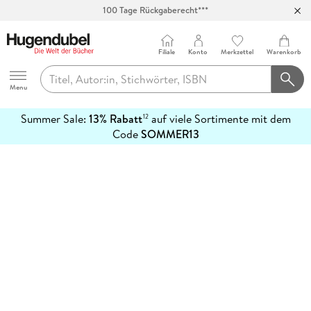
100 Tage Rückgaberecht***
Abholung in über 100 Filialen
Filiale
Konto
Merkzettel
Warenkorb
Hugendubel
Menu
Summer Sale:
13% Rabatt
auf viele Sortimente mit dem
12
mehr
Code
SOMMER13
erfahren