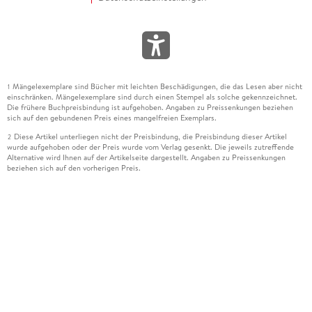
Mängelexemplare sind Bücher mit leichten Beschädigungen, die das Lesen aber nicht
1
einschränken. Mängelexemplare sind durch einen Stempel als solche gekennzeichnet.
Die frühere Buchpreisbindung ist aufgehoben. Angaben zu Preissenkungen beziehen
sich auf den gebundenen Preis eines mangelfreien Exemplars.
Diese Artikel unterliegen nicht der Preisbindung, die Preisbindung dieser Artikel
2
wurde aufgehoben oder der Preis wurde vom Verlag gesenkt. Die jeweils zutreffende
Alternative wird Ihnen auf der Artikelseite dargestellt. Angaben zu Preissenkungen
beziehen sich auf den vorherigen Preis.
Durch Öffnen der Leseprobe willigen Sie ein, dass Daten an den Anbieter der
3
Leseprobe übermittelt werden.
Der gebundene Preis dieses Artikels wird nach Ablauf des auf der Artikelseite
4
dargestellten Datums vom Verlag angehoben.
Der Preisvergleich bezieht sich auf die unverbindliche Preisempfehlung (UVP) des
5
Herstellers.
Der gebundene Preis dieses Artikels wurde vom Verlag gesenkt. Angaben zu
6
Preissenkungen beziehen sich auf den vorherigen Preis.
Die Preisbindung dieses Artikels wurde aufgehoben. Angaben zu Preissenkungen
7