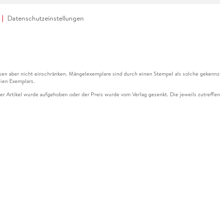
Datenschutzeinstellungen
en aber nicht einschränken. Mängelexemplare sind durch einen Stempel als solche gekennz
ien Exemplars.
ser Artikel wurde aufgehoben oder der Preis wurde vom Verlag gesenkt. Die jeweils zutreffend
ter der Leseprobe übermittelt werden.
kelseite dargestellten Datums vom Verlag angehoben.
g (UVP) des Herstellers.
n zu Preissenkungen beziehen sich auf den vorherigen Preis.
senkungen beziehen sich auf den letzten gebundenen Preis.
kelseite dargestellten Datums vom Verlag angehoben.
n den Gutschein ausschließlich online einlösen unter www.hugendubel.de. Keine Bestellung z
und eBooks) sowie für preisgebundene Kalender, tolino shine (4016621130466), tolino selec
cht möglich. Ein Weiterverkauf und der Handel des Gutscheincodes sind nicht gestattet.