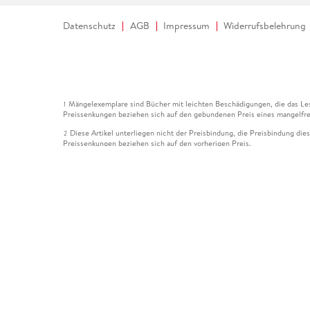
Datenschutz
AGB
Impressum
Widerrufsbelehrung
Mängelexemplare sind Bücher mit leichten Beschädigungen, die das Les
1
Preissenkungen beziehen sich auf den gebundenen Preis eines mangelfre
Diese Artikel unterliegen nicht der Preisbindung, die Preisbindung die
2
Preissenkungen beziehen sich auf den vorherigen Preis.
Durch Öffnen der Leseprobe willigen Sie ein, dass Daten an den Anbie
3
Der gebundene Preis dieses Artikels wird nach Ablauf des auf der Arti
4
Der Preisvergleich bezieht sich auf die unverbindliche Preisempfehlun
5
Der gebundene Preis dieses Artikels wurde vom Verlag gesenkt. Angabe
6
Die Preisbindung dieses Artikels wurde aufgehoben. Angaben zu Preis
7
Der gebundene Preis dieses Artikels wird nach Ablauf des auf der Arti
8
Ihr Gutschein SOMMER13 gilt bis einschließlich 10.08.2026. Sie könne
12
gültig für gesetzlich preisgebundene Artikel (deutschsprachige Bücher 
Gutscheinen und Geschenkkarten kombinierbar. Eine Barauszahlung ist ni