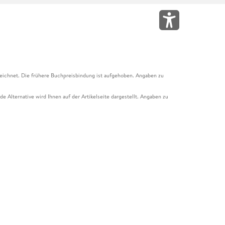
eichnet. Die frühere Buchpreisbindung ist aufgehoben. Angaben zu
e Alternative wird Ihnen auf der Artikelseite dargestellt. Angaben zu
ur Abholung mit Zahlung in der Filiale möglich. Der Gutschein ist nicht
t und das Hugendubel Hörbuch Abo. Der Gutschein ist nicht mit anderen