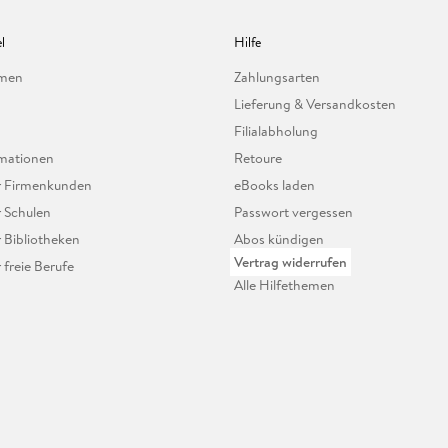
l
Hilfe
hmen
Zahlungsarten
Lieferung & Versandkosten
Filialabholung
mationen
Retoure
ür Firmenkunden
eBooks laden
r Schulen
Passwort vergessen
r Bibliotheken
Abos kündigen
Vertrag widerrufen
r freie Berufe
Alle Hilfethemen