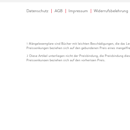
Datenschutz
AGB
Impressum
Widerrufsbelehrung
Mängelexemplare sind Bücher mit leichten Beschädigungen, die das Les
1
Preissenkungen beziehen sich auf den gebundenen Preis eines mangelfre
Diese Artikel unterliegen nicht der Preisbindung, die Preisbindung die
2
Preissenkungen beziehen sich auf den vorherigen Preis.
Durch Öffnen der Leseprobe willigen Sie ein, dass Daten an den Anbie
3
Der gebundene Preis dieses Artikels wird nach Ablauf des auf der Arti
4
Der Preisvergleich bezieht sich auf die unverbindliche Preisempfehlun
5
Der gebundene Preis dieses Artikels wurde vom Verlag gesenkt. Angabe
6
Die Preisbindung dieses Artikels wurde aufgehoben. Angaben zu Preis
7
Der gebundene Preis dieses Artikels wird nach Ablauf des auf der Arti
8
Ihr Gutschein SOMMER13 gilt bis einschließlich 10.08.2026. Sie könne
12
gültig für gesetzlich preisgebundene Artikel (deutschsprachige Bücher 
Gutscheinen und Geschenkkarten kombinierbar. Eine Barauszahlung ist ni