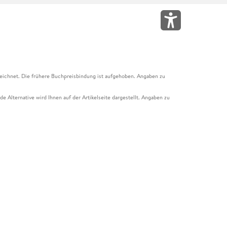
eichnet. Die frühere Buchpreisbindung ist aufgehoben. Angaben zu
e Alternative wird Ihnen auf der Artikelseite dargestellt. Angaben zu
ur Abholung mit Zahlung in der Filiale möglich. Der Gutschein ist nicht
t und das Hugendubel Hörbuch Abo. Der Gutschein ist nicht mit anderen