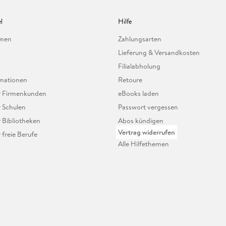
l
Hilfe
hmen
Zahlungsarten
Lieferung & Versandkosten
Filialabholung
mationen
Retoure
ür Firmenkunden
eBooks laden
r Schulen
Passwort vergessen
r Bibliotheken
Abos kündigen
Vertrag widerrufen
r freie Berufe
Alle Hilfethemen