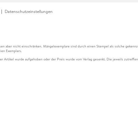
Datenschutzeinstellungen
en aber nicht einschränken. Mängelexemplare sind durch einen Stempel als solche gekennz
ien Exemplars.
ser Artikel wurde aufgehoben oder der Preis wurde vom Verlag gesenkt. Die jeweils zutreffend
ter der Leseprobe übermittelt werden.
kelseite dargestellten Datums vom Verlag angehoben.
g (UVP) des Herstellers.
n zu Preissenkungen beziehen sich auf den vorherigen Preis.
senkungen beziehen sich auf den letzten gebundenen Preis.
kelseite dargestellten Datums vom Verlag angehoben.
n den Gutschein ausschließlich online einlösen unter www.hugendubel.de. Keine Bestellung z
und eBooks) sowie für preisgebundene Kalender, tolino shine (4016621130466), tolino selec
cht möglich. Ein Weiterverkauf und der Handel des Gutscheincodes sind nicht gestattet.