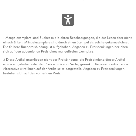
Mängelexemplare sind Bücher mit leichten Beschädigungen, die das Lesen aber nicht
1
einschränken. Mängelexemplare sind durch einen Stempel als solche gekennzeichnet.
Die frühere Buchpreisbindung ist aufgehoben. Angaben zu Preissenkungen beziehen
sich auf den gebundenen Preis eines mangelfreien Exemplars.
Diese Artikel unterliegen nicht der Preisbindung, die Preisbindung dieser Artikel
2
wurde aufgehoben oder der Preis wurde vom Verlag gesenkt. Die jeweils zutreffende
Alternative wird Ihnen auf der Artikelseite dargestellt. Angaben zu Preissenkungen
beziehen sich auf den vorherigen Preis.
Durch Öffnen der Leseprobe willigen Sie ein, dass Daten an den Anbieter der
3
Leseprobe übermittelt werden.
Der gebundene Preis dieses Artikels wird nach Ablauf des auf der Artikelseite
4
dargestellten Datums vom Verlag angehoben.
Der Preisvergleich bezieht sich auf die unverbindliche Preisempfehlung (UVP) des
5
Herstellers.
Der gebundene Preis dieses Artikels wurde vom Verlag gesenkt. Angaben zu
6
Preissenkungen beziehen sich auf den vorherigen Preis.
Die Preisbindung dieses Artikels wurde aufgehoben. Angaben zu Preissenkungen
7