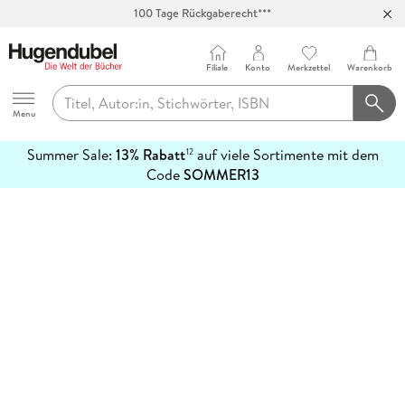
100 Tage Rückgaberecht***
Abholung in über 100 Filialen
Filiale
Konto
Merkzettel
Warenkorb
Hugendubel
Menu
Summer Sale:
13% Rabatt
auf viele Sortimente mit dem
12
mehr
Code
SOMMER13
erfahren