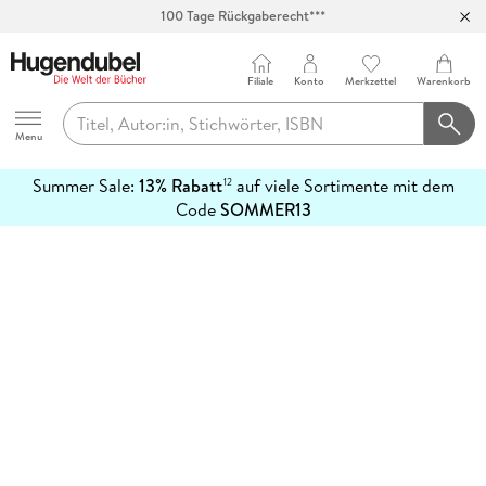
100 Tage Rückgaberecht***
Abholung in über 100 Filialen
Filiale
Konto
Merkzettel
Warenkorb
Hugendubel
Menu
Summer Sale:
13% Rabatt
auf viele Sortimente mit dem
12
mehr
Code
SOMMER13
erfahren