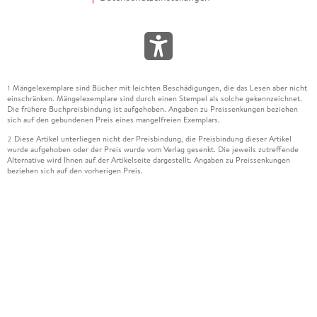
Mängelexemplare sind Bücher mit leichten Beschädigungen, die das Lesen aber nicht
1
einschränken. Mängelexemplare sind durch einen Stempel als solche gekennzeichnet.
Die frühere Buchpreisbindung ist aufgehoben. Angaben zu Preissenkungen beziehen
sich auf den gebundenen Preis eines mangelfreien Exemplars.
Diese Artikel unterliegen nicht der Preisbindung, die Preisbindung dieser Artikel
2
wurde aufgehoben oder der Preis wurde vom Verlag gesenkt. Die jeweils zutreffende
Alternative wird Ihnen auf der Artikelseite dargestellt. Angaben zu Preissenkungen
beziehen sich auf den vorherigen Preis.
Durch Öffnen der Leseprobe willigen Sie ein, dass Daten an den Anbieter der
3
Leseprobe übermittelt werden.
Der gebundene Preis dieses Artikels wird nach Ablauf des auf der Artikelseite
4
dargestellten Datums vom Verlag angehoben.
Der Preisvergleich bezieht sich auf die unverbindliche Preisempfehlung (UVP) des
5
Herstellers.
Der gebundene Preis dieses Artikels wurde vom Verlag gesenkt. Angaben zu
6
Preissenkungen beziehen sich auf den vorherigen Preis.
Die Preisbindung dieses Artikels wurde aufgehoben. Angaben zu Preissenkungen
7