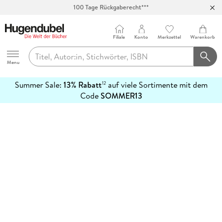
100 Tage Rückgaberecht***
Abholung in über 100 Filialen
Filiale
Konto
Merkzettel
Warenkorb
Hugendubel
Menu
Summer Sale:
13% Rabatt
auf viele Sortimente mit dem
12
mehr
Code
SOMMER13
erfahren