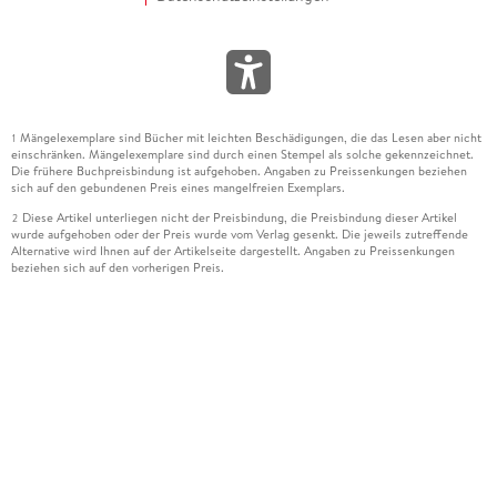
Mängelexemplare sind Bücher mit leichten Beschädigungen, die das Lesen aber nicht
1
einschränken. Mängelexemplare sind durch einen Stempel als solche gekennzeichnet.
Die frühere Buchpreisbindung ist aufgehoben. Angaben zu Preissenkungen beziehen
sich auf den gebundenen Preis eines mangelfreien Exemplars.
Diese Artikel unterliegen nicht der Preisbindung, die Preisbindung dieser Artikel
2
wurde aufgehoben oder der Preis wurde vom Verlag gesenkt. Die jeweils zutreffende
Alternative wird Ihnen auf der Artikelseite dargestellt. Angaben zu Preissenkungen
beziehen sich auf den vorherigen Preis.
Durch Öffnen der Leseprobe willigen Sie ein, dass Daten an den Anbieter der
3
Leseprobe übermittelt werden.
Der gebundene Preis dieses Artikels wird nach Ablauf des auf der Artikelseite
4
dargestellten Datums vom Verlag angehoben.
Der Preisvergleich bezieht sich auf die unverbindliche Preisempfehlung (UVP) des
5
Herstellers.
Der gebundene Preis dieses Artikels wurde vom Verlag gesenkt. Angaben zu
6
Preissenkungen beziehen sich auf den vorherigen Preis.
Die Preisbindung dieses Artikels wurde aufgehoben. Angaben zu Preissenkungen
7