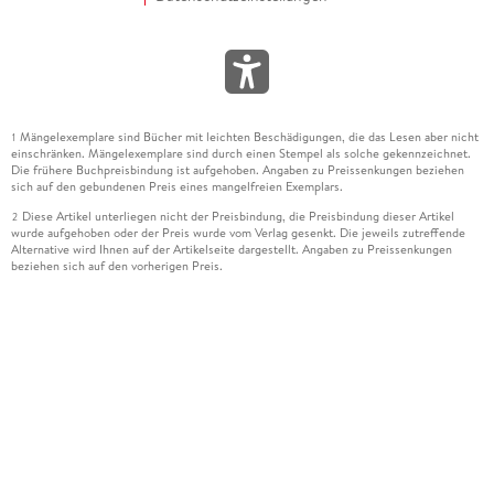
Mängelexemplare sind Bücher mit leichten Beschädigungen, die das Lesen aber nicht
1
einschränken. Mängelexemplare sind durch einen Stempel als solche gekennzeichnet.
Die frühere Buchpreisbindung ist aufgehoben. Angaben zu Preissenkungen beziehen
sich auf den gebundenen Preis eines mangelfreien Exemplars.
Diese Artikel unterliegen nicht der Preisbindung, die Preisbindung dieser Artikel
2
wurde aufgehoben oder der Preis wurde vom Verlag gesenkt. Die jeweils zutreffende
Alternative wird Ihnen auf der Artikelseite dargestellt. Angaben zu Preissenkungen
beziehen sich auf den vorherigen Preis.
Durch Öffnen der Leseprobe willigen Sie ein, dass Daten an den Anbieter der
3
Leseprobe übermittelt werden.
Der gebundene Preis dieses Artikels wird nach Ablauf des auf der Artikelseite
4
dargestellten Datums vom Verlag angehoben.
Der Preisvergleich bezieht sich auf die unverbindliche Preisempfehlung (UVP) des
5
Herstellers.
Der gebundene Preis dieses Artikels wurde vom Verlag gesenkt. Angaben zu
6
Preissenkungen beziehen sich auf den vorherigen Preis.
Die Preisbindung dieses Artikels wurde aufgehoben. Angaben zu Preissenkungen
7