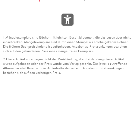
Mängelexemplare sind Bücher mit leichten Beschädigungen, die das Lesen aber nicht
1
einschränken. Mängelexemplare sind durch einen Stempel als solche gekennzeichnet.
Die frühere Buchpreisbindung ist aufgehoben. Angaben zu Preissenkungen beziehen
sich auf den gebundenen Preis eines mangelfreien Exemplars.
Diese Artikel unterliegen nicht der Preisbindung, die Preisbindung dieser Artikel
2
wurde aufgehoben oder der Preis wurde vom Verlag gesenkt. Die jeweils zutreffende
Alternative wird Ihnen auf der Artikelseite dargestellt. Angaben zu Preissenkungen
beziehen sich auf den vorherigen Preis.
Durch Öffnen der Leseprobe willigen Sie ein, dass Daten an den Anbieter der
3
Leseprobe übermittelt werden.
Der gebundene Preis dieses Artikels wird nach Ablauf des auf der Artikelseite
4
dargestellten Datums vom Verlag angehoben.
Der Preisvergleich bezieht sich auf die unverbindliche Preisempfehlung (UVP) des
5
Herstellers.
Der gebundene Preis dieses Artikels wurde vom Verlag gesenkt. Angaben zu
6
Preissenkungen beziehen sich auf den vorherigen Preis.
Die Preisbindung dieses Artikels wurde aufgehoben. Angaben zu Preissenkungen
7