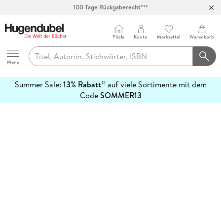
100 Tage Rückgaberecht***
Abholung in über 100 Filialen
Filiale
Konto
Merkzettel
Warenkorb
Hugendubel
Menu
Summer Sale:
13% Rabatt
auf viele Sortimente mit dem
12
mehr
Code
SOMMER13
erfahren