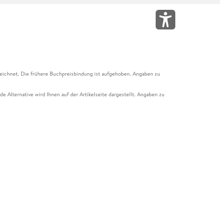
eichnet. Die frühere Buchpreisbindung ist aufgehoben. Angaben zu
e Alternative wird Ihnen auf der Artikelseite dargestellt. Angaben zu
ur Abholung mit Zahlung in der Filiale möglich. Der Gutschein ist nicht
t und das Hugendubel Hörbuch Abo. Der Gutschein ist nicht mit anderen