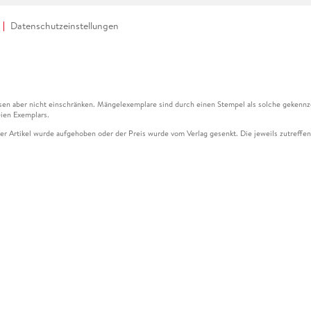
Datenschutzeinstellungen
en aber nicht einschränken. Mängelexemplare sind durch einen Stempel als solche gekennz
ien Exemplars.
ser Artikel wurde aufgehoben oder der Preis wurde vom Verlag gesenkt. Die jeweils zutreffend
ter der Leseprobe übermittelt werden.
kelseite dargestellten Datums vom Verlag angehoben.
g (UVP) des Herstellers.
n zu Preissenkungen beziehen sich auf den vorherigen Preis.
senkungen beziehen sich auf den letzten gebundenen Preis.
kelseite dargestellten Datums vom Verlag angehoben.
n den Gutschein ausschließlich online einlösen unter www.hugendubel.de. Keine Bestellung z
und eBooks) sowie für preisgebundene Kalender, tolino shine (4016621130466), tolino selec
cht möglich. Ein Weiterverkauf und der Handel des Gutscheincodes sind nicht gestattet.