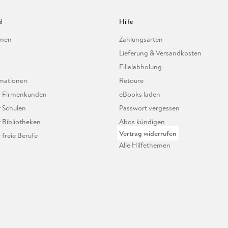
l
Hilfe
hmen
Zahlungsarten
Lieferung & Versandkosten
Filialabholung
mationen
Retoure
ür Firmenkunden
eBooks laden
r Schulen
Passwort vergessen
r Bibliotheken
Abos kündigen
Vertrag widerrufen
r freie Berufe
Alle Hilfethemen