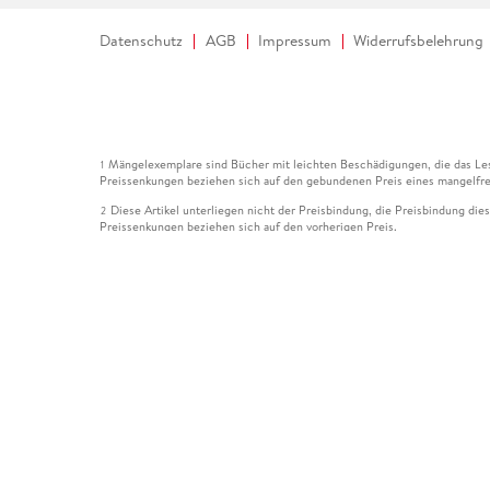
Datenschutz
AGB
Impressum
Widerrufsbelehrung
Mängelexemplare sind Bücher mit leichten Beschädigungen, die das Les
1
Preissenkungen beziehen sich auf den gebundenen Preis eines mangelfre
Diese Artikel unterliegen nicht der Preisbindung, die Preisbindung die
2
Preissenkungen beziehen sich auf den vorherigen Preis.
Durch Öffnen der Leseprobe willigen Sie ein, dass Daten an den Anbie
3
Der gebundene Preis dieses Artikels wird nach Ablauf des auf der Arti
4
Der Preisvergleich bezieht sich auf die unverbindliche Preisempfehlun
5
Der gebundene Preis dieses Artikels wurde vom Verlag gesenkt. Angabe
6
Die Preisbindung dieses Artikels wurde aufgehoben. Angaben zu Preis
7
Der gebundene Preis dieses Artikels wird nach Ablauf des auf der Arti
8
Ihr Gutschein SOMMER13 gilt bis einschließlich 10.08.2026. Sie könne
12
gültig für gesetzlich preisgebundene Artikel (deutschsprachige Bücher 
Gutscheinen und Geschenkkarten kombinierbar. Eine Barauszahlung ist ni