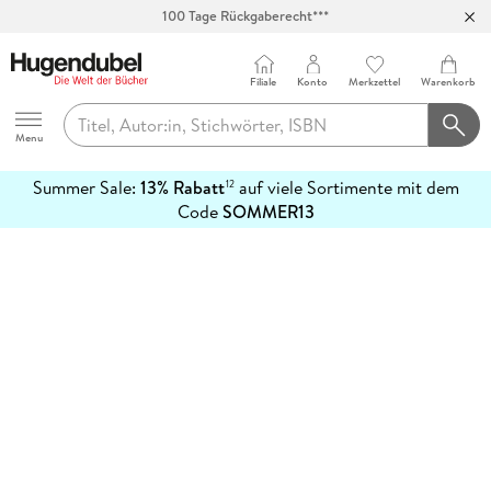
100 Tage Rückgaberecht***
Abholung in über 100 Filialen
Filiale
Konto
Merkzettel
Warenkorb
Hugendubel
Menu
Summer Sale:
13% Rabatt
auf viele Sortimente mit dem
12
mehr
Code
SOMMER13
erfahren