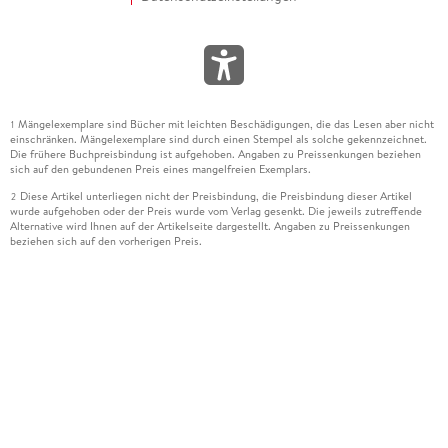
Mängelexemplare sind Bücher mit leichten Beschädigungen, die das Lesen aber nicht
1
einschränken. Mängelexemplare sind durch einen Stempel als solche gekennzeichnet.
Die frühere Buchpreisbindung ist aufgehoben. Angaben zu Preissenkungen beziehen
sich auf den gebundenen Preis eines mangelfreien Exemplars.
Diese Artikel unterliegen nicht der Preisbindung, die Preisbindung dieser Artikel
2
wurde aufgehoben oder der Preis wurde vom Verlag gesenkt. Die jeweils zutreffende
Alternative wird Ihnen auf der Artikelseite dargestellt. Angaben zu Preissenkungen
beziehen sich auf den vorherigen Preis.
Durch Öffnen der Leseprobe willigen Sie ein, dass Daten an den Anbieter der
3
Leseprobe übermittelt werden.
Der gebundene Preis dieses Artikels wird nach Ablauf des auf der Artikelseite
4
dargestellten Datums vom Verlag angehoben.
Der Preisvergleich bezieht sich auf die unverbindliche Preisempfehlung (UVP) des
5
Herstellers.
Der gebundene Preis dieses Artikels wurde vom Verlag gesenkt. Angaben zu
6
Preissenkungen beziehen sich auf den vorherigen Preis.
Die Preisbindung dieses Artikels wurde aufgehoben. Angaben zu Preissenkungen
7