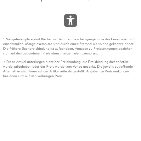
Mängelexemplare sind Bücher mit leichten Beschädigungen, die das Lesen aber nicht
1
einschränken. Mängelexemplare sind durch einen Stempel als solche gekennzeichnet.
Die frühere Buchpreisbindung ist aufgehoben. Angaben zu Preissenkungen beziehen
sich auf den gebundenen Preis eines mangelfreien Exemplars.
Diese Artikel unterliegen nicht der Preisbindung, die Preisbindung dieser Artikel
2
wurde aufgehoben oder der Preis wurde vom Verlag gesenkt. Die jeweils zutreffende
Alternative wird Ihnen auf der Artikelseite dargestellt. Angaben zu Preissenkungen
beziehen sich auf den vorherigen Preis.
Durch Öffnen der Leseprobe willigen Sie ein, dass Daten an den Anbieter der
3
Leseprobe übermittelt werden.
Der gebundene Preis dieses Artikels wird nach Ablauf des auf der Artikelseite
4
dargestellten Datums vom Verlag angehoben.
Der Preisvergleich bezieht sich auf die unverbindliche Preisempfehlung (UVP) des
5
Herstellers.
Der gebundene Preis dieses Artikels wurde vom Verlag gesenkt. Angaben zu
6
Preissenkungen beziehen sich auf den vorherigen Preis.
Die Preisbindung dieses Artikels wurde aufgehoben. Angaben zu Preissenkungen
7