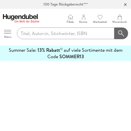
100 Tage Rückgaberecht***
Abholung in über 100 Filialen
Filiale
Konto
Merkzettel
Warenkorb
Hugendubel
Menu
Summer Sale:
13% Rabatt
auf viele Sortimente mit dem
12
mehr
Code
SOMMER13
erfahren