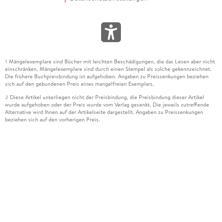
Mängelexemplare sind Bücher mit leichten Beschädigungen, die das Lesen aber nicht
1
einschränken. Mängelexemplare sind durch einen Stempel als solche gekennzeichnet.
Die frühere Buchpreisbindung ist aufgehoben. Angaben zu Preissenkungen beziehen
sich auf den gebundenen Preis eines mangelfreien Exemplars.
Diese Artikel unterliegen nicht der Preisbindung, die Preisbindung dieser Artikel
2
wurde aufgehoben oder der Preis wurde vom Verlag gesenkt. Die jeweils zutreffende
Alternative wird Ihnen auf der Artikelseite dargestellt. Angaben zu Preissenkungen
beziehen sich auf den vorherigen Preis.
Durch Öffnen der Leseprobe willigen Sie ein, dass Daten an den Anbieter der
3
Leseprobe übermittelt werden.
Der gebundene Preis dieses Artikels wird nach Ablauf des auf der Artikelseite
4
dargestellten Datums vom Verlag angehoben.
Der Preisvergleich bezieht sich auf die unverbindliche Preisempfehlung (UVP) des
5
Herstellers.
Der gebundene Preis dieses Artikels wurde vom Verlag gesenkt. Angaben zu
6
Preissenkungen beziehen sich auf den vorherigen Preis.
Die Preisbindung dieses Artikels wurde aufgehoben. Angaben zu Preissenkungen
7