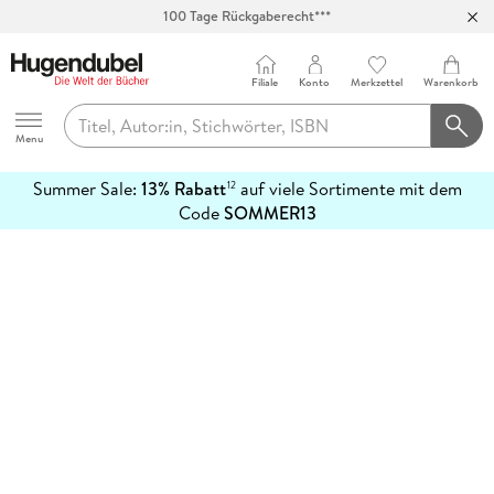
100 Tage Rückgaberecht***
Abholung in über 100 Filialen
Filiale
Konto
Merkzettel
Warenkorb
Hugendubel
Menu
Summer Sale:
13% Rabatt
auf viele Sortimente mit dem
12
mehr
Code
SOMMER13
erfahren