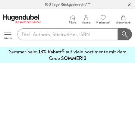
100 Tage Rückgaberecht***
Abholung in über 100 Filialen
Filiale
Konto
Merkzettel
Warenkorb
Hugendubel
Menu
Summer Sale:
13% Rabatt
auf viele Sortimente mit dem
12
mehr
Code
SOMMER13
erfahren