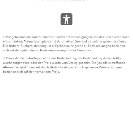
Mängelexemplare sind Bücher mit leichten Beschädigungen, die das Lesen aber nicht
1
einschränken. Mängelexemplare sind durch einen Stempel als solche gekennzeichnet.
Die frühere Buchpreisbindung ist aufgehoben. Angaben zu Preissenkungen beziehen
sich auf den gebundenen Preis eines mangelfreien Exemplars.
Diese Artikel unterliegen nicht der Preisbindung, die Preisbindung dieser Artikel
2
wurde aufgehoben oder der Preis wurde vom Verlag gesenkt. Die jeweils zutreffende
Alternative wird Ihnen auf der Artikelseite dargestellt. Angaben zu Preissenkungen
beziehen sich auf den vorherigen Preis.
Durch Öffnen der Leseprobe willigen Sie ein, dass Daten an den Anbieter der
3
Leseprobe übermittelt werden.
Der gebundene Preis dieses Artikels wird nach Ablauf des auf der Artikelseite
4
dargestellten Datums vom Verlag angehoben.
Der Preisvergleich bezieht sich auf die unverbindliche Preisempfehlung (UVP) des
5
Herstellers.
Der gebundene Preis dieses Artikels wurde vom Verlag gesenkt. Angaben zu
6
Preissenkungen beziehen sich auf den vorherigen Preis.
Die Preisbindung dieses Artikels wurde aufgehoben. Angaben zu Preissenkungen
7