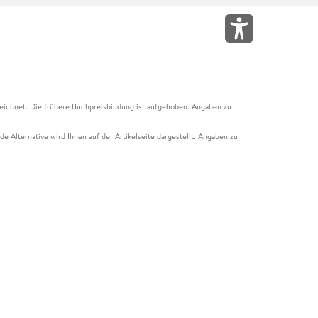
eichnet. Die frühere Buchpreisbindung ist aufgehoben. Angaben zu
e Alternative wird Ihnen auf der Artikelseite dargestellt. Angaben zu
ur Abholung mit Zahlung in der Filiale möglich. Der Gutschein ist nicht
t und das Hugendubel Hörbuch Abo. Der Gutschein ist nicht mit anderen