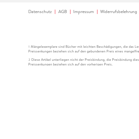
Datenschutz
AGB
Impressum
Widerrufsbelehrung
Mängelexemplare sind Bücher mit leichten Beschädigungen, die das Les
1
Preissenkungen beziehen sich auf den gebundenen Preis eines mangelfre
Diese Artikel unterliegen nicht der Preisbindung, die Preisbindung die
2
Preissenkungen beziehen sich auf den vorherigen Preis.
Durch Öffnen der Leseprobe willigen Sie ein, dass Daten an den Anbie
3
Der gebundene Preis dieses Artikels wird nach Ablauf des auf der Arti
4
Der Preisvergleich bezieht sich auf die unverbindliche Preisempfehlun
5
Der gebundene Preis dieses Artikels wurde vom Verlag gesenkt. Angabe
6
Die Preisbindung dieses Artikels wurde aufgehoben. Angaben zu Preis
7
Der gebundene Preis dieses Artikels wird nach Ablauf des auf der Arti
8
Ihr Gutschein SOMMER13 gilt bis einschließlich 10.08.2026. Sie könne
12
gültig für gesetzlich preisgebundene Artikel (deutschsprachige Bücher 
Gutscheinen und Geschenkkarten kombinierbar. Eine Barauszahlung ist ni