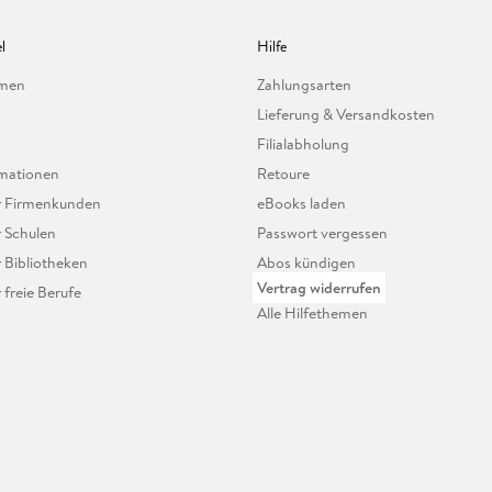
l
Hilfe
hmen
Zahlungsarten
Lieferung & Versandkosten
Filialabholung
mationen
Retoure
ür Firmenkunden
eBooks laden
r Schulen
Passwort vergessen
r Bibliotheken
Abos kündigen
Vertrag widerrufen
r freie Berufe
Alle Hilfethemen