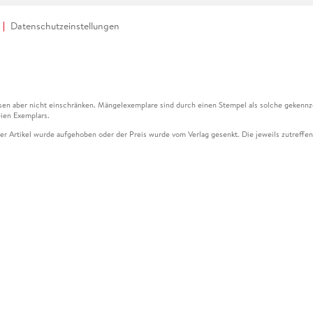
Datenschutzeinstellungen
en aber nicht einschränken. Mängelexemplare sind durch einen Stempel als solche gekennz
ien Exemplars.
ser Artikel wurde aufgehoben oder der Preis wurde vom Verlag gesenkt. Die jeweils zutreffend
ter der Leseprobe übermittelt werden.
kelseite dargestellten Datums vom Verlag angehoben.
g (UVP) des Herstellers.
n zu Preissenkungen beziehen sich auf den vorherigen Preis.
senkungen beziehen sich auf den letzten gebundenen Preis.
kelseite dargestellten Datums vom Verlag angehoben.
n den Gutschein ausschließlich online einlösen unter www.hugendubel.de. Keine Bestellung z
und eBooks) sowie für preisgebundene Kalender, tolino shine (4016621130466), tolino selec
cht möglich. Ein Weiterverkauf und der Handel des Gutscheincodes sind nicht gestattet.