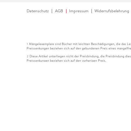
Datenschutz
AGB
Impressum
Widerrufsbelehrung
Mängelexemplare sind Bücher mit leichten Beschädigungen, die das Les
1
Preissenkungen beziehen sich auf den gebundenen Preis eines mangelfre
Diese Artikel unterliegen nicht der Preisbindung, die Preisbindung die
2
Preissenkungen beziehen sich auf den vorherigen Preis.
Durch Öffnen der Leseprobe willigen Sie ein, dass Daten an den Anbie
3
Der gebundene Preis dieses Artikels wird nach Ablauf des auf der Arti
4
Der Preisvergleich bezieht sich auf die unverbindliche Preisempfehlun
5
Der gebundene Preis dieses Artikels wurde vom Verlag gesenkt. Angabe
6
Die Preisbindung dieses Artikels wurde aufgehoben. Angaben zu Preis
7
Der gebundene Preis dieses Artikels wird nach Ablauf des auf der Arti
8
Ihr Gutschein SOMMER13 gilt bis einschließlich 10.08.2026. Sie könne
12
gültig für gesetzlich preisgebundene Artikel (deutschsprachige Bücher 
Gutscheinen und Geschenkkarten kombinierbar. Eine Barauszahlung ist ni