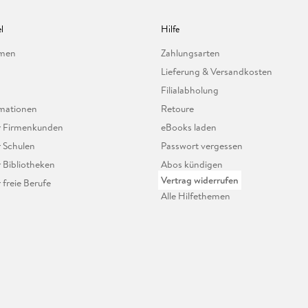
l
Hilfe
hmen
Zahlungsarten
Lieferung & Versandkosten
Filialabholung
mationen
Retoure
ür Firmenkunden
eBooks laden
r Schulen
Passwort vergessen
r Bibliotheken
Abos kündigen
Vertrag widerrufen
r freie Berufe
Alle Hilfethemen