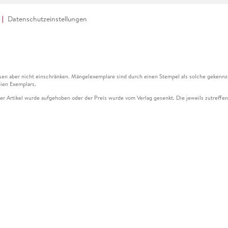
Datenschutzeinstellungen
en aber nicht einschränken. Mängelexemplare sind durch einen Stempel als solche gekennz
ien Exemplars.
ser Artikel wurde aufgehoben oder der Preis wurde vom Verlag gesenkt. Die jeweils zutreffend
ter der Leseprobe übermittelt werden.
kelseite dargestellten Datums vom Verlag angehoben.
g (UVP) des Herstellers.
n zu Preissenkungen beziehen sich auf den vorherigen Preis.
senkungen beziehen sich auf den letzten gebundenen Preis.
kelseite dargestellten Datums vom Verlag angehoben.
n den Gutschein ausschließlich online einlösen unter www.hugendubel.de. Keine Bestellung z
und eBooks) sowie für preisgebundene Kalender, tolino shine (4016621130466), tolino selec
cht möglich. Ein Weiterverkauf und der Handel des Gutscheincodes sind nicht gestattet.