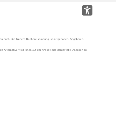
eichnet. Die frühere Buchpreisbindung ist aufgehoben. Angaben zu
e Alternative wird Ihnen auf der Artikelseite dargestellt. Angaben zu
ur Abholung mit Zahlung in der Filiale möglich. Der Gutschein ist nicht
t und das Hugendubel Hörbuch Abo. Der Gutschein ist nicht mit anderen