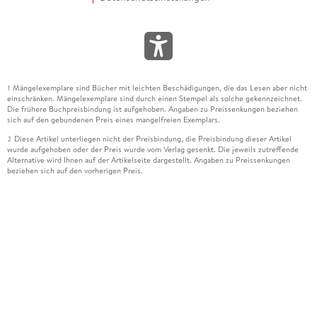
Mängelexemplare sind Bücher mit leichten Beschädigungen, die das Lesen aber nicht
1
einschränken. Mängelexemplare sind durch einen Stempel als solche gekennzeichnet.
Die frühere Buchpreisbindung ist aufgehoben. Angaben zu Preissenkungen beziehen
sich auf den gebundenen Preis eines mangelfreien Exemplars.
Diese Artikel unterliegen nicht der Preisbindung, die Preisbindung dieser Artikel
2
wurde aufgehoben oder der Preis wurde vom Verlag gesenkt. Die jeweils zutreffende
Alternative wird Ihnen auf der Artikelseite dargestellt. Angaben zu Preissenkungen
beziehen sich auf den vorherigen Preis.
Durch Öffnen der Leseprobe willigen Sie ein, dass Daten an den Anbieter der
3
Leseprobe übermittelt werden.
Der gebundene Preis dieses Artikels wird nach Ablauf des auf der Artikelseite
4
dargestellten Datums vom Verlag angehoben.
Der Preisvergleich bezieht sich auf die unverbindliche Preisempfehlung (UVP) des
5
Herstellers.
Der gebundene Preis dieses Artikels wurde vom Verlag gesenkt. Angaben zu
6
Preissenkungen beziehen sich auf den vorherigen Preis.
Die Preisbindung dieses Artikels wurde aufgehoben. Angaben zu Preissenkungen
7