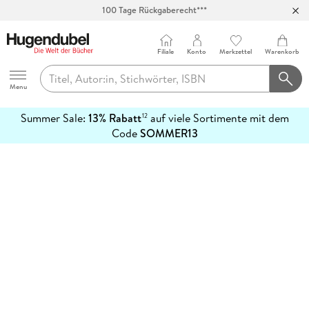
100 Tage Rückgaberecht***
Abholung in über 100 Filialen
Filiale
Konto
Merkzettel
Warenkorb
Hugendubel
Menu
Summer Sale:
13% Rabatt
auf viele Sortimente mit dem
12
mehr
Code
SOMMER13
erfahren