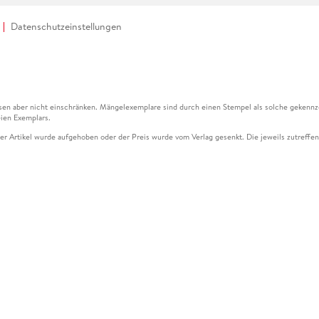
Datenschutzeinstellungen
en aber nicht einschränken. Mängelexemplare sind durch einen Stempel als solche gekennz
ien Exemplars.
ser Artikel wurde aufgehoben oder der Preis wurde vom Verlag gesenkt. Die jeweils zutreffend
ter der Leseprobe übermittelt werden.
kelseite dargestellten Datums vom Verlag angehoben.
g (UVP) des Herstellers.
n zu Preissenkungen beziehen sich auf den vorherigen Preis.
senkungen beziehen sich auf den letzten gebundenen Preis.
kelseite dargestellten Datums vom Verlag angehoben.
n den Gutschein ausschließlich online einlösen unter www.hugendubel.de. Keine Bestellung z
und eBooks) sowie für preisgebundene Kalender, tolino shine (4016621130466), tolino selec
cht möglich. Ein Weiterverkauf und der Handel des Gutscheincodes sind nicht gestattet.