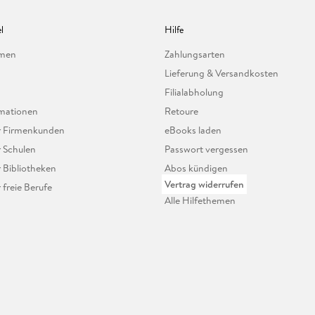
l
Hilfe
hmen
Zahlungsarten
Lieferung & Versandkosten
Filialabholung
mationen
Retoure
ür Firmenkunden
eBooks laden
r Schulen
Passwort vergessen
r Bibliotheken
Abos kündigen
Vertrag widerrufen
r freie Berufe
Alle Hilfethemen