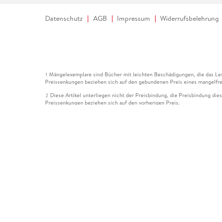
Datenschutz
AGB
Impressum
Widerrufsbelehrung
Mängelexemplare sind Bücher mit leichten Beschädigungen, die das Les
1
Preissenkungen beziehen sich auf den gebundenen Preis eines mangelfre
Diese Artikel unterliegen nicht der Preisbindung, die Preisbindung die
2
Preissenkungen beziehen sich auf den vorherigen Preis.
Durch Öffnen der Leseprobe willigen Sie ein, dass Daten an den Anbie
3
Der gebundene Preis dieses Artikels wird nach Ablauf des auf der Arti
4
Der Preisvergleich bezieht sich auf die unverbindliche Preisempfehlun
5
Der gebundene Preis dieses Artikels wurde vom Verlag gesenkt. Angabe
6
Die Preisbindung dieses Artikels wurde aufgehoben. Angaben zu Preis
7
Der gebundene Preis dieses Artikels wird nach Ablauf des auf der Arti
8
Ihr Gutschein SOMMER13 gilt bis einschließlich 10.08.2026. Sie könne
12
gültig für gesetzlich preisgebundene Artikel (deutschsprachige Bücher 
Gutscheinen und Geschenkkarten kombinierbar. Eine Barauszahlung ist ni