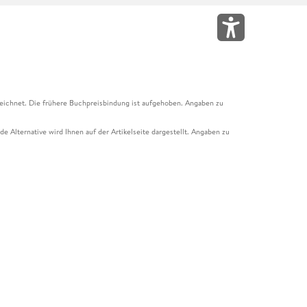
eichnet. Die frühere Buchpreisbindung ist aufgehoben. Angaben zu
e Alternative wird Ihnen auf der Artikelseite dargestellt. Angaben zu
ur Abholung mit Zahlung in der Filiale möglich. Der Gutschein ist nicht
t und das Hugendubel Hörbuch Abo. Der Gutschein ist nicht mit anderen