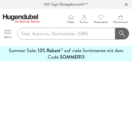
100 Tage Rückgaberecht***
Abholung in über 100 Filialen
Filiale
Konto
Merkzettel
Warenkorb
Hugendubel
Menu
Summer Sale:
13% Rabatt
auf viele Sortimente mit dem
12
mehr
Code
SOMMER13
erfahren