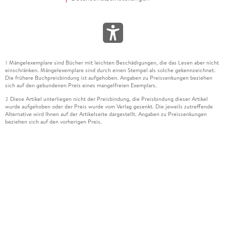
Mängelexemplare sind Bücher mit leichten Beschädigungen, die das Lesen aber nicht
1
einschränken. Mängelexemplare sind durch einen Stempel als solche gekennzeichnet.
Die frühere Buchpreisbindung ist aufgehoben. Angaben zu Preissenkungen beziehen
sich auf den gebundenen Preis eines mangelfreien Exemplars.
Diese Artikel unterliegen nicht der Preisbindung, die Preisbindung dieser Artikel
2
wurde aufgehoben oder der Preis wurde vom Verlag gesenkt. Die jeweils zutreffende
Alternative wird Ihnen auf der Artikelseite dargestellt. Angaben zu Preissenkungen
beziehen sich auf den vorherigen Preis.
Durch Öffnen der Leseprobe willigen Sie ein, dass Daten an den Anbieter der
3
Leseprobe übermittelt werden.
Der gebundene Preis dieses Artikels wird nach Ablauf des auf der Artikelseite
4
dargestellten Datums vom Verlag angehoben.
Der Preisvergleich bezieht sich auf die unverbindliche Preisempfehlung (UVP) des
5
Herstellers.
Der gebundene Preis dieses Artikels wurde vom Verlag gesenkt. Angaben zu
6
Preissenkungen beziehen sich auf den vorherigen Preis.
Die Preisbindung dieses Artikels wurde aufgehoben. Angaben zu Preissenkungen
7