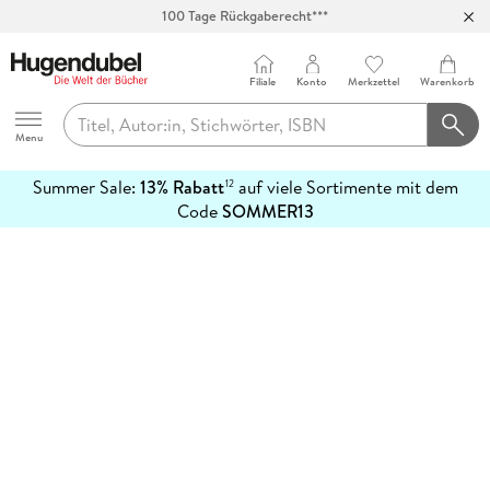
100 Tage Rückgaberecht***
Abholung in über 100 Filialen
Filiale
Konto
Merkzettel
Warenkorb
Hugendubel
Menu
Summer Sale:
13% Rabatt
auf viele Sortimente mit dem
12
mehr
Code
SOMMER13
erfahren