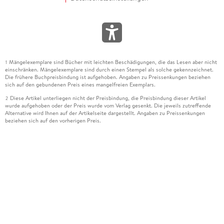
Mängelexemplare sind Bücher mit leichten Beschädigungen, die das Lesen aber nicht
1
einschränken. Mängelexemplare sind durch einen Stempel als solche gekennzeichnet.
Die frühere Buchpreisbindung ist aufgehoben. Angaben zu Preissenkungen beziehen
sich auf den gebundenen Preis eines mangelfreien Exemplars.
Diese Artikel unterliegen nicht der Preisbindung, die Preisbindung dieser Artikel
2
wurde aufgehoben oder der Preis wurde vom Verlag gesenkt. Die jeweils zutreffende
Alternative wird Ihnen auf der Artikelseite dargestellt. Angaben zu Preissenkungen
beziehen sich auf den vorherigen Preis.
Durch Öffnen der Leseprobe willigen Sie ein, dass Daten an den Anbieter der
3
Leseprobe übermittelt werden.
Der gebundene Preis dieses Artikels wird nach Ablauf des auf der Artikelseite
4
dargestellten Datums vom Verlag angehoben.
Der Preisvergleich bezieht sich auf die unverbindliche Preisempfehlung (UVP) des
5
Herstellers.
Der gebundene Preis dieses Artikels wurde vom Verlag gesenkt. Angaben zu
6
Preissenkungen beziehen sich auf den vorherigen Preis.
Die Preisbindung dieses Artikels wurde aufgehoben. Angaben zu Preissenkungen
7