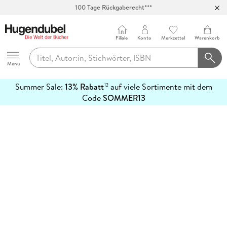
100 Tage Rückgaberecht***
Abholung in über 100 Filialen
Filiale
Konto
Merkzettel
Warenkorb
Hugendubel
Menu
Summer Sale:
13% Rabatt
auf viele Sortimente mit dem
12
mehr
Code
SOMMER13
erfahren