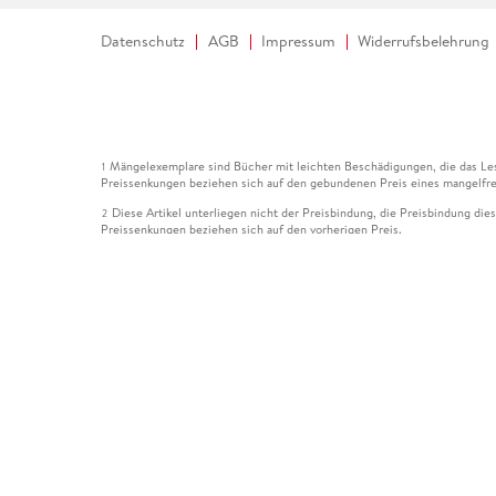
Datenschutz
AGB
Impressum
Widerrufsbelehrung
Mängelexemplare sind Bücher mit leichten Beschädigungen, die das Les
1
Preissenkungen beziehen sich auf den gebundenen Preis eines mangelfre
Diese Artikel unterliegen nicht der Preisbindung, die Preisbindung die
2
Preissenkungen beziehen sich auf den vorherigen Preis.
Durch Öffnen der Leseprobe willigen Sie ein, dass Daten an den Anbie
3
Der gebundene Preis dieses Artikels wird nach Ablauf des auf der Arti
4
Der Preisvergleich bezieht sich auf die unverbindliche Preisempfehlun
5
Der gebundene Preis dieses Artikels wurde vom Verlag gesenkt. Angabe
6
Die Preisbindung dieses Artikels wurde aufgehoben. Angaben zu Preis
7
Der gebundene Preis dieses Artikels wird nach Ablauf des auf der Arti
8
Ihr Gutschein SOMMER13 gilt bis einschließlich 10.08.2026. Sie könne
12
gültig für gesetzlich preisgebundene Artikel (deutschsprachige Bücher 
Gutscheinen und Geschenkkarten kombinierbar. Eine Barauszahlung ist ni