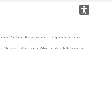
eichnet. Die frühere Buchpreisbindung ist aufgehoben. Angaben zu
e Alternative wird Ihnen auf der Artikelseite dargestellt. Angaben zu
ur Abholung mit Zahlung in der Filiale möglich. Der Gutschein ist nicht
t und das Hugendubel Hörbuch Abo. Der Gutschein ist nicht mit anderen