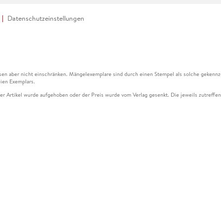
Datenschutzeinstellungen
en aber nicht einschränken. Mängelexemplare sind durch einen Stempel als solche gekennz
ien Exemplars.
ser Artikel wurde aufgehoben oder der Preis wurde vom Verlag gesenkt. Die jeweils zutreffend
ter der Leseprobe übermittelt werden.
kelseite dargestellten Datums vom Verlag angehoben.
g (UVP) des Herstellers.
n zu Preissenkungen beziehen sich auf den vorherigen Preis.
senkungen beziehen sich auf den letzten gebundenen Preis.
kelseite dargestellten Datums vom Verlag angehoben.
n den Gutschein ausschließlich online einlösen unter www.hugendubel.de. Keine Bestellung z
und eBooks) sowie für preisgebundene Kalender, tolino shine (4016621130466), tolino selec
cht möglich. Ein Weiterverkauf und der Handel des Gutscheincodes sind nicht gestattet.