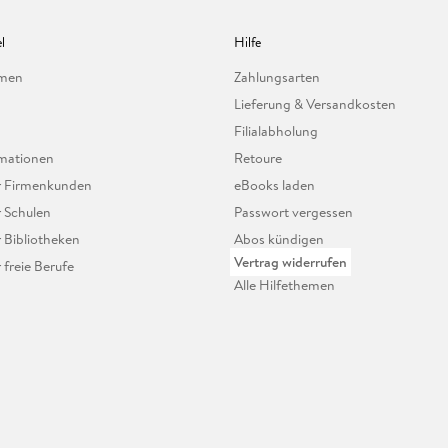
l
Hilfe
hmen
Zahlungsarten
Lieferung & Versandkosten
Filialabholung
mationen
Retoure
ür Firmenkunden
eBooks laden
r Schulen
Passwort vergessen
r Bibliotheken
Abos kündigen
Vertrag widerrufen
r freie Berufe
Alle Hilfethemen