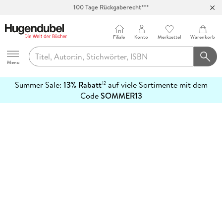
100 Tage Rückgaberecht***
Abholung in über 100 Filialen
Filiale
Konto
Merkzettel
Warenkorb
Hugendubel
Menu
Summer Sale:
13% Rabatt
auf viele Sortimente mit dem
12
mehr
Code
SOMMER13
erfahren