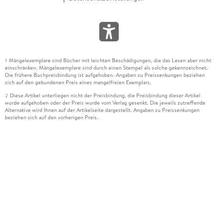
Mängelexemplare sind Bücher mit leichten Beschädigungen, die das Lesen aber nicht
1
einschränken. Mängelexemplare sind durch einen Stempel als solche gekennzeichnet.
Die frühere Buchpreisbindung ist aufgehoben. Angaben zu Preissenkungen beziehen
sich auf den gebundenen Preis eines mangelfreien Exemplars.
Diese Artikel unterliegen nicht der Preisbindung, die Preisbindung dieser Artikel
2
wurde aufgehoben oder der Preis wurde vom Verlag gesenkt. Die jeweils zutreffende
Alternative wird Ihnen auf der Artikelseite dargestellt. Angaben zu Preissenkungen
beziehen sich auf den vorherigen Preis.
Durch Öffnen der Leseprobe willigen Sie ein, dass Daten an den Anbieter der
3
Leseprobe übermittelt werden.
Der gebundene Preis dieses Artikels wird nach Ablauf des auf der Artikelseite
4
dargestellten Datums vom Verlag angehoben.
Der Preisvergleich bezieht sich auf die unverbindliche Preisempfehlung (UVP) des
5
Herstellers.
Der gebundene Preis dieses Artikels wurde vom Verlag gesenkt. Angaben zu
6
Preissenkungen beziehen sich auf den vorherigen Preis.
Die Preisbindung dieses Artikels wurde aufgehoben. Angaben zu Preissenkungen
7