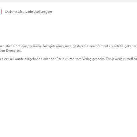
Datenschutzeinstellungen
en aber nicht einschränken. Mängelexemplare sind durch einen Stempel als solche gekennz
ien Exemplars.
ser Artikel wurde aufgehoben oder der Preis wurde vom Verlag gesenkt. Die jeweils zutreffend
ter der Leseprobe übermittelt werden.
kelseite dargestellten Datums vom Verlag angehoben.
g (UVP) des Herstellers.
n zu Preissenkungen beziehen sich auf den vorherigen Preis.
senkungen beziehen sich auf den letzten gebundenen Preis.
kelseite dargestellten Datums vom Verlag angehoben.
n den Gutschein ausschließlich online einlösen unter www.hugendubel.de. Keine Bestellung z
und eBooks) sowie für preisgebundene Kalender, tolino shine (4016621130466), tolino selec
cht möglich. Ein Weiterverkauf und der Handel des Gutscheincodes sind nicht gestattet.