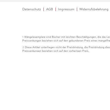
Datenschutz
AGB
Impressum
Widerrufsbelehrung
Mängelexemplare sind Bücher mit leichten Beschädigungen, die das Les
1
Preissenkungen beziehen sich auf den gebundenen Preis eines mangelfre
Diese Artikel unterliegen nicht der Preisbindung, die Preisbindung die
2
Preissenkungen beziehen sich auf den vorherigen Preis.
Durch Öffnen der Leseprobe willigen Sie ein, dass Daten an den Anbie
3
Der gebundene Preis dieses Artikels wird nach Ablauf des auf der Arti
4
Der Preisvergleich bezieht sich auf die unverbindliche Preisempfehlun
5
Der gebundene Preis dieses Artikels wurde vom Verlag gesenkt. Angabe
6
Die Preisbindung dieses Artikels wurde aufgehoben. Angaben zu Preis
7
Der gebundene Preis dieses Artikels wird nach Ablauf des auf der Arti
8
Ihr Gutschein SOMMER13 gilt bis einschließlich 10.08.2026. Sie könne
12
gültig für gesetzlich preisgebundene Artikel (deutschsprachige Bücher 
Gutscheinen und Geschenkkarten kombinierbar. Eine Barauszahlung ist ni