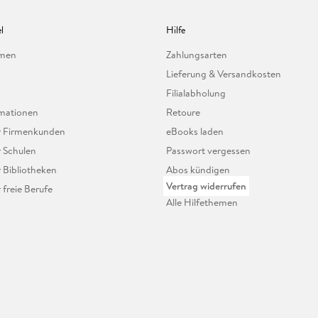
l
Hilfe
hmen
Zahlungsarten
Lieferung & Versandkosten
Filialabholung
mationen
Retoure
ür Firmenkunden
eBooks laden
r Schulen
Passwort vergessen
r Bibliotheken
Abos kündigen
Vertrag widerrufen
r freie Berufe
Alle Hilfethemen