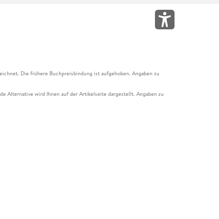
eichnet. Die frühere Buchpreisbindung ist aufgehoben. Angaben zu
e Alternative wird Ihnen auf der Artikelseite dargestellt. Angaben zu
ur Abholung mit Zahlung in der Filiale möglich. Der Gutschein ist nicht
t und das Hugendubel Hörbuch Abo. Der Gutschein ist nicht mit anderen