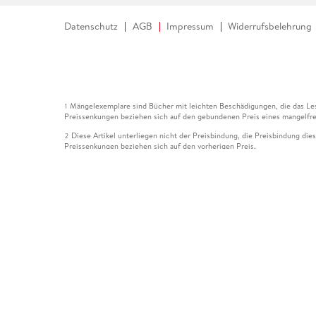
Datenschutz
AGB
Impressum
Widerrufsbelehrung
Mängelexemplare sind Bücher mit leichten Beschädigungen, die das Les
1
Preissenkungen beziehen sich auf den gebundenen Preis eines mangelfre
Diese Artikel unterliegen nicht der Preisbindung, die Preisbindung die
2
Preissenkungen beziehen sich auf den vorherigen Preis.
Durch Öffnen der Leseprobe willigen Sie ein, dass Daten an den Anbie
3
Der gebundene Preis dieses Artikels wird nach Ablauf des auf der Arti
4
Der Preisvergleich bezieht sich auf die unverbindliche Preisempfehlun
5
Der gebundene Preis dieses Artikels wurde vom Verlag gesenkt. Angabe
6
Die Preisbindung dieses Artikels wurde aufgehoben. Angaben zu Preis
7
Der gebundene Preis dieses Artikels wird nach Ablauf des auf der Arti
8
Ihr Gutschein SOMMER13 gilt bis einschließlich 10.08.2026. Sie könne
12
gültig für gesetzlich preisgebundene Artikel (deutschsprachige Bücher 
Gutscheinen und Geschenkkarten kombinierbar. Eine Barauszahlung ist ni