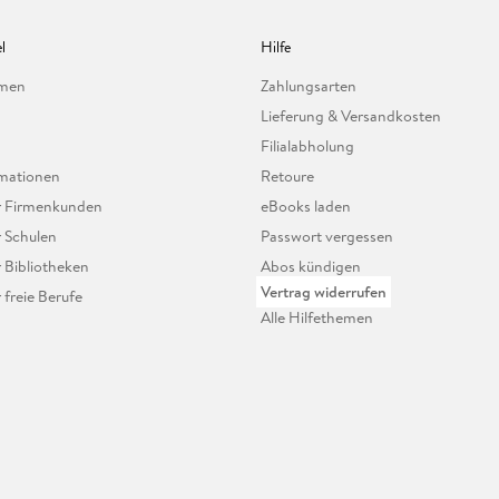
l
Hilfe
hmen
Zahlungsarten
Lieferung & Versandkosten
Filialabholung
mationen
Retoure
ür Firmenkunden
eBooks laden
r Schulen
Passwort vergessen
r Bibliotheken
Abos kündigen
Vertrag widerrufen
r freie Berufe
Alle Hilfethemen