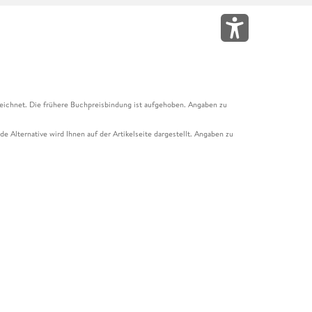
eichnet. Die frühere Buchpreisbindung ist aufgehoben. Angaben zu
e Alternative wird Ihnen auf der Artikelseite dargestellt. Angaben zu
ur Abholung mit Zahlung in der Filiale möglich. Der Gutschein ist nicht
t und das Hugendubel Hörbuch Abo. Der Gutschein ist nicht mit anderen