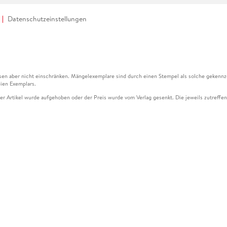
Datenschutzeinstellungen
en aber nicht einschränken. Mängelexemplare sind durch einen Stempel als solche gekennz
ien Exemplars.
ser Artikel wurde aufgehoben oder der Preis wurde vom Verlag gesenkt. Die jeweils zutreffend
ter der Leseprobe übermittelt werden.
kelseite dargestellten Datums vom Verlag angehoben.
g (UVP) des Herstellers.
n zu Preissenkungen beziehen sich auf den vorherigen Preis.
senkungen beziehen sich auf den letzten gebundenen Preis.
kelseite dargestellten Datums vom Verlag angehoben.
n den Gutschein ausschließlich online einlösen unter www.hugendubel.de. Keine Bestellung z
und eBooks) sowie für preisgebundene Kalender, tolino shine (4016621130466), tolino selec
cht möglich. Ein Weiterverkauf und der Handel des Gutscheincodes sind nicht gestattet.